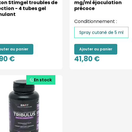
xon Stimgel troubles de
mg/ml éjaculation
ection - 4 tubes gel
précoce
mulant
Conditionnement :
Spray cutané de 5 ml
outer au panier
Ajouter au panier
,90 €
41,80 €
En stock