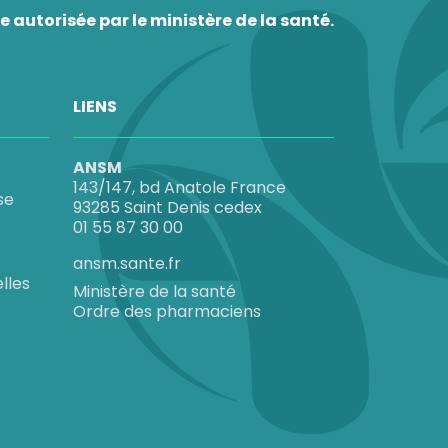
lationnels ou médicaux, et recommande de
 autorisée par le ministère de la santé.
LIENS
ANSM
143/147, bd Anatole France
se
93285 Saint Denis cedex
res peuvent être envisagées selon votre
01 55 87 30 00
ansm.sante.fr
lles
e l’érection, avec une action annoncée en
Ministère de la santé
Ordre des pharmaciens
e de libido ou d’une fatigue qui retentit
mance sexuelle.