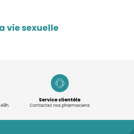
a vie sexuelle
re et la vie de couple.
rt pendant les rapports ou une gêne plus
ncipale et le niveau d’inconfort ressenti.
Service clientèle
à 48h
Contactez nos pharmaciens
ne éjaculation trop rapide. Chez la femme,
 qualité des rapports.