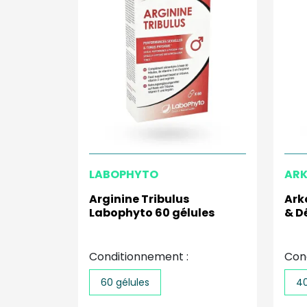
LABOPHYTO
AR
Arginine Tribulus
Ark
Labophyto 60 gélules
& D
Conditionnement :
Con
60 gélules
40