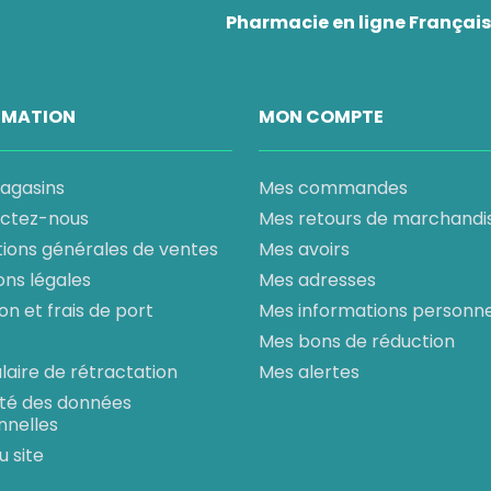
té peut être influencée par des facteurs émotionnels, re
Pharmacie en ligne Française
cause organique quand les difficultés s’installent.
ous pouvez consulter la page
Troubles sexuels
.
RMATION
MON COMPTE
ir selon votre besoin ?
agasins
Mes commandes
e l’érection
ctez-nous
Mes retours de marchandi
e l’érection, certaines solutions locales ou complémentai
tions générales de ventes
Mes avoirs
ons légales
Mes adresses
son et frais de port
Mes informations personne
Stimgel
, indiqué chez l’homme adulte pour les troubles d
Mes bons de réduction
aire de rétractation
Mes alertes
ct
peut convenir si la gêne s’accompagne aussi d’une baiss
ité des données
nnelles
t
u site
si vous recherchez une autre approche orientée perfor