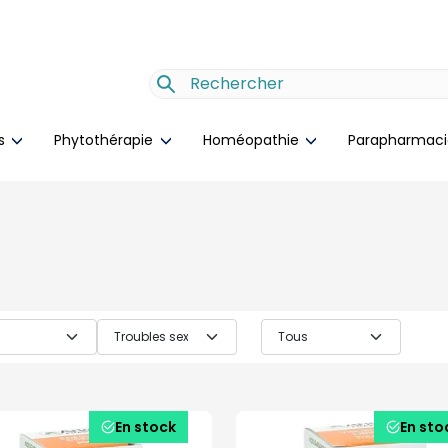
es
Phytothérapie
Homéopathie
Parapharmac
En stock
En sto