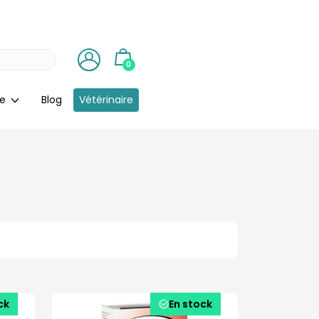
0
ie
Blog
Vétérinaire
ck
En stock