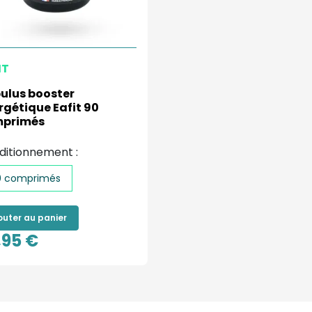
IT
bulus booster
rgétique Eafit 90
primés
ditionnement :
0 comprimés
outer au panier
,95 €