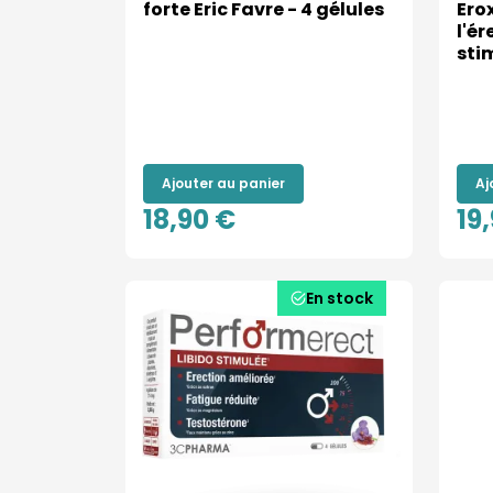
forte Eric Favre - 4 gélules
Ero
l'ér
sti
Ajouter au panier
Aj
18,90 €
19
En stock