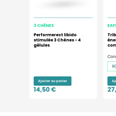
3 CHÊNES
EAF
Performerect libido
Tri
stimulée 3 Chênes - 4
éne
gélules
com
Con
9
Ajouter au panier
Aj
14,50 €
27