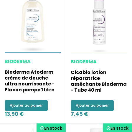
BIODERMA
BIODERMA
Bioderma Atoderm
Cicabio lotion
crème de douche
réparatrice
ultra nourrissante -
asséchante Bioderma
Flacon pompe 1 litre
- Tube 40 ml
Ajouter au panier
Ajouter au panier
13,90 €
7,45 €
En stock
En stock