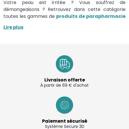
Votre peau est irritée ? Vous souffrez de
démangeaisons ? Retrouvez dans cette catégorie
toutes les gammes de
produits de parapharmacie
formulées pour
soulager les démangeaisons
et
Lire plus
éliminer les irritations cutanées.
Comment reconnaître une irritation de la peau
?
Lorsque la peau est irritée, des rougeurs apparaissent
et s’accompagnent de démangeaisons. Elles peuvent
également être associées à certaines
inflammations de la peau
et l’aspect peut paraître
Livraison offerte
rugueux.
À partir de 69 € d'achat
S’il y a la présence d’une inflammation cutanée, cette
dernière peut évoluer en vésicules (cloques) qui
contiennent du liquide. Ces cloques peuvent rompre
sous l’effet du grattage et suinter pour enfin laisser
place à des croûtes.
Paiement sécurisé
Système Secure 3D