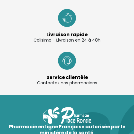
C’est pourquoi il est primordial de bien traiter une
irritation cutanée.
Quels sont les facteurs qui favorisent les
irritations de la peau
?
Livraison rapide
Colisimo - Livraison en 24 à 48h
Afin de ne pas favoriser cette réaction
dermatologique, il est recommandé de ne pas se
laver la peau de manière excessive. Certaines
expositions à des produits irritants, ou à des
environnements pollués peuvent également
favoriser ces irritations.
Service clientèle
Contactez nos pharmaciens
Enfin, certaines
prédispositions allergiques
, le fait
de se gratter, le frottement d’un vêtement, d’un drap,
ou encore la consommation d’aliments allergisants
peuvent également être responsable de l’apparition
de ces désagréments cutanés.
Pharmacie en ligne Française autorisée par le
ministère de la santé.