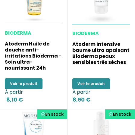
BIODERMA
BIODERMA
Atoderm Huile de
Atoderm Intensive
douche anti-
baume ultra apaisant
irritations Bioderma -
Bioderma peaux
Soin ultra-
sensibles très sèches
nourrissant 24h
Voir le produit
Voir le produit
À partir
À partir
8,10 €
8,90 €
En stock
En stock