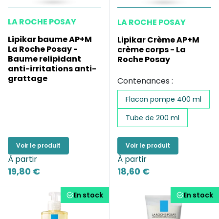
LA ROCHE POSAY
LA ROCHE POSAY
Lipikar baume AP+M
Lipikar Crème AP+M
La Roche Posay -
crème corps - La
Baume relipidant
Roche Posay
anti-irritations anti-
grattage
Contenances :
Flacon pompe 400 ml
Tube de 200 ml
Voir le produit
Voir le produit
À partir
À partir
19,80 €
18,60 €
En stock
En stock