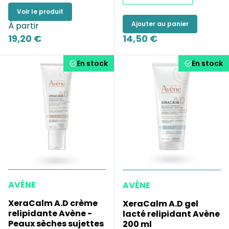
Voir le produit
Ajouter au panier
À partir
19,20 €
14,50 €
En stock
En stock
AVÈNE
AVÈNE
XeraCalm A.D crème
XeraCalm A.D gel
relipidante Avène -
lacté relipidant Avène
Peaux sèches sujettes
200 ml