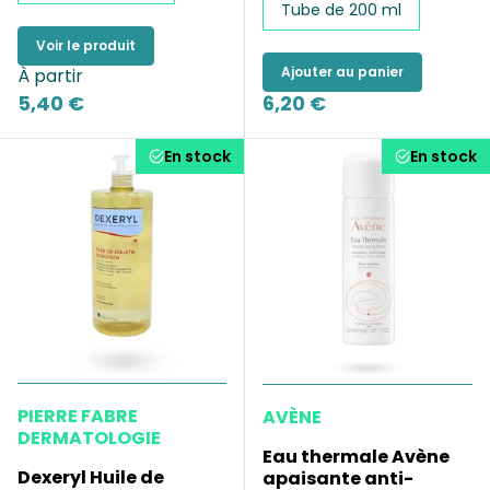
Tube de 200 ml
Voir le produit
Ajouter au panier
À partir
5,40 €
6,20 €
En stock
En stock
PIERRE FABRE
AVÈNE
DERMATOLOGIE
Eau thermale Avène
Dexeryl Huile de
apaisante anti-