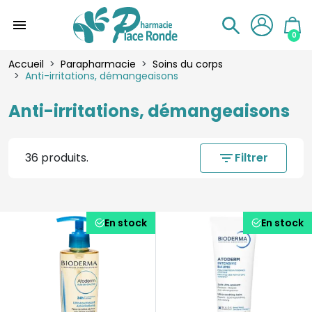
menu
0
Accueil
Parapharmacie
Soins du corps
Anti-irritations, démangeaisons
Anti-irritations, démangeaisons
36 produits.
filter_list
Filtrer
En stock
En stock