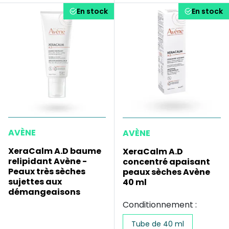
En stock
En stock
AVÈNE
AVÈNE
XeraCalm A.D baume
XeraCalm A.D
relipidant Avène -
concentré apaisant
Peaux très sèches
peaux sèches Avène
sujettes aux
40 ml
démangeaisons
Conditionnement :
Tube de 40 ml