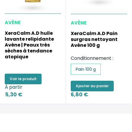
AVÈNE
AVÈNE
XeraCalm A.D huile
XeraCalm A.D Pain
lavante relipidante
surgras nettoyant
Avène | Peaux très
Avène 100 g
sèches à tendance
atopique
Conditionnement :
Pain 100 g
Voir le produit
Ajouter au panier
À partir
5,30 €
6,80 €