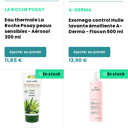
LA ROCHE POSAY
A-DERMA
Eau thermale La
Exomega control Huile
Roche Posay peaux
lavante émolliente A-
sensibles - Aérosol
Derma - Flacon 500 ml
300 ml
Ajouter au panier
Ajouter au panier
11,85 €
13,90 €
En stock
En stock