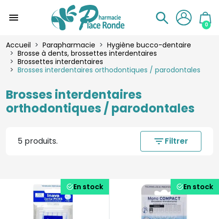
menu
0
Accueil
Parapharmacie
Hygiène bucco-dentaire
Brosse à dents, brossettes interdentaires
Brossettes interdentaires
Brosses interdentaires orthodontiques / parodontales
Brosses interdentaires
orthodontiques / parodontales
5 produits.
filter_list
Filtrer
En stock
En stock