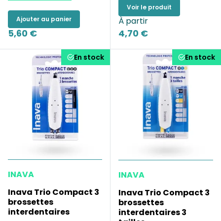
Voir le produit
Ajouter au panier
À partir
5,60 €
4,70 €
En stock
En stock
INAVA
INAVA
Inava Trio Compact 3
Inava Trio Compact 3
brossettes
brossettes
interdentaires
interdentaires 3