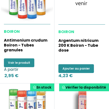
BOIRON
BOIRON
Antimonium crudum
Argentum nitricum
Boiron - Tubes
200 K Boiron - Tube
granules
dose
Voir le produit
Ajouter au panier
À partir
2,95 €
4,23 €
En stock
Vérifier la disponibilité