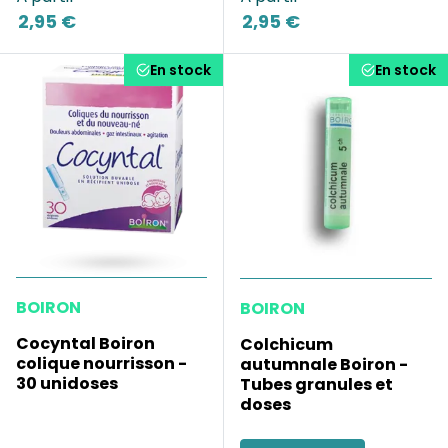
2,95 €
2,95 €
En stock
En stock
BOIRON
BOIRON
Cocyntal Boiron
Colchicum
colique nourrisson -
autumnale Boiron -
30 unidoses
Tubes granules et
doses