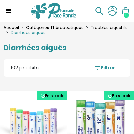
menu
0
Accueil
Catégories Thérapeutiques
Troubles digestifs
Diarrhées aiguës
Diarrhées aiguës
102 produits.
filter_list
Filtrer
En stock
En stock