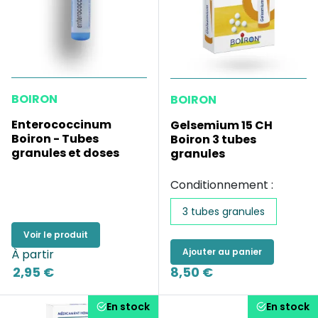
BOIRON
BOIRON
Enterococcinum
Gelsemium 15 CH
Boiron - Tubes
Boiron 3 tubes
granules et doses
granules
Conditionnement :
3 tubes granules
Voir le produit
Ajouter au panier
À partir
2,95 €
8,50 €
En stock
En stock