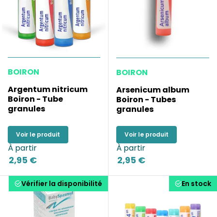
BOIRON
BOIRON
Argentum nitricum
Arsenicum album
Boiron - Tube
Boiron - Tubes
granules
granules
Voir le produit
Voir le produit
À partir
À partir
2,95 €
2,95 €
Vérifier la disponibilité
En stock