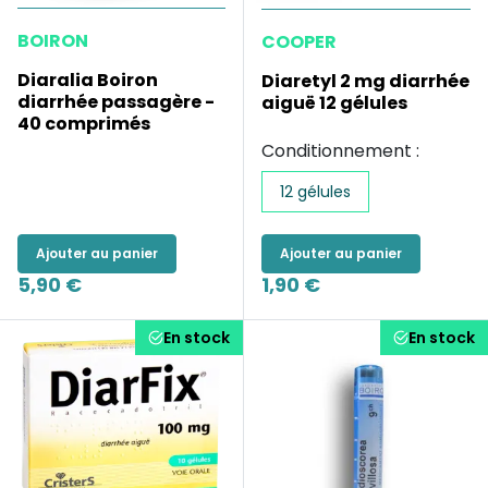
BOIRON
COOPER
Diaralia Boiron
Diaretyl 2 mg diarrhée
diarrhée passagère -
aiguë 12 gélules
40 comprimés
Conditionnement :
12 gélules
Ajouter au panier
Ajouter au panier
5,90 €
1,90 €
En stock
En stock