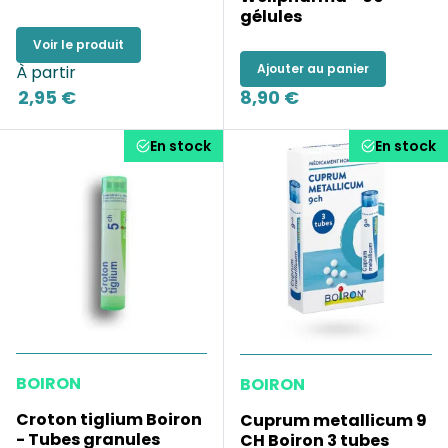
gélules
Voir le produit
Ajouter au panier
À partir
2,95 €
8,90 €
En stock
En stock
BOIRON
BOIRON
Croton tiglium Boiron
Cuprum metallicum 9
- Tubes granules
CH Boiron 3 tubes