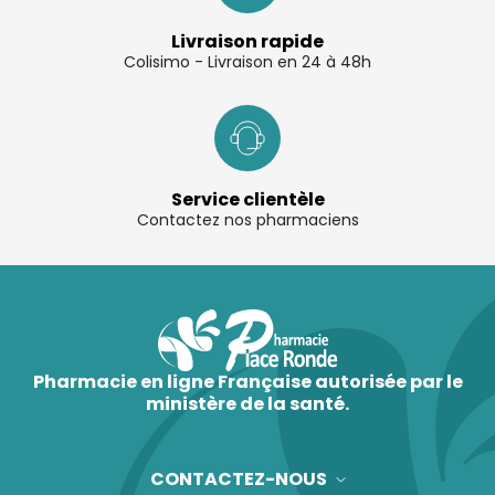
à une infection digestive, à une intoxication
Livraison rapide
alimentaire, à un changement alimentaire, à un
Colisimo - Livraison en 24 à 48h
voyage ou à une sensibilité intestinale passagère.
Elle s’accompagne parfois de douleurs abdominales,
de ballonnements, de nausées ou d’un inconfort
digestif plus général.
Service clientèle
Dans la majorité des cas, la diarrhée aiguë est
Contactez nos pharmaciens
passagère, mais elle peut devenir particulièrement
gênante et fatigante lorsqu’elle se répète dans la
journée ou s’accompagne d’une perte importante
d’eau.
Diarrhée aiguë et risque de déshydratation
Pharmacie en ligne Française autorisée par le
ministère de la santé.
En cas de diarrhée aiguë, l’un des points les plus
importants est de veiller à une bonne hydratation.
Chez l’enfant, la personne âgée ou en cas de selles
CONTACTEZ-NOUS
très fréquentes, la vigilance doit être renforcée afin