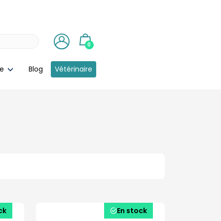
0
ie
Blog
Vétérinaire
ck
En stock