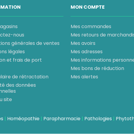
RMATION
MON COMPTE
agasins
Mes commandes
ctez-nous
Mes retours de marchandi
tions générales de ventes
Mes avoirs
ons légales
Mes adresses
son et frais de port
Mes informations personne
Mes bons de réduction
aire de rétractation
Mes alertes
ité des données
nnelles
u site
es
Homéopathie
Parapharmacie
Pathologies
Phytot