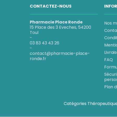
CONTACTEZ-NOUS
INFO
Pharmacie Place Ronde
Nos m
15 Place des 3 Eveches, 54200
Conta
Toul
-
Condi
03 83 43 43 26
Menti
-
Livrai
contact@pharmacie-place-
ronde.fr
FAQ
Formul
Sécur
perso
Plan d
Catégories Thérapeutiqu