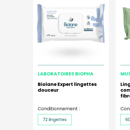
LABORATOIRES BIOPHA
MUS
Biolane Expert lingettes
Lin
douceur
com
fib
Conditionnement :
Con
72 lingettes
60