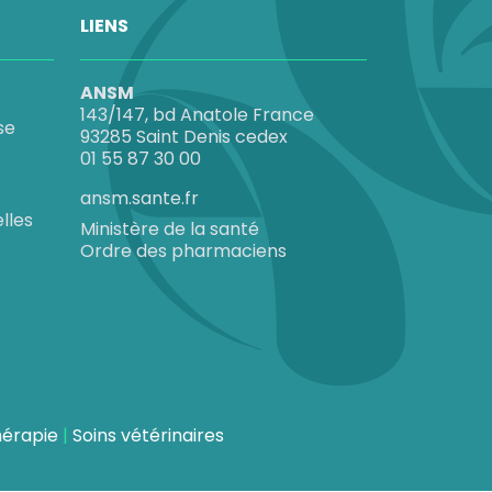
LIENS
ANSM
143/147, bd Anatole France
se
93285 Saint Denis cedex
01 55 87 30 00
ansm.sante.fr
lles
Ministère de la santé
Ordre des pharmaciens
hérapie
Soins vétérinaires