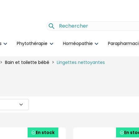
es
Phytothérapie
Homéopathie
Parapharmac
Bain et toilette bébé
Lingettes nettoyantes
En stock
En sto