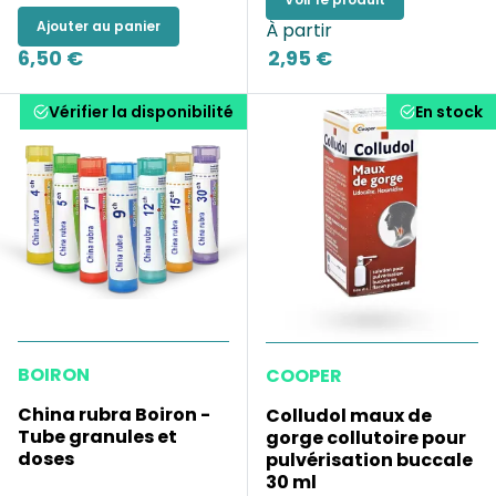
Ajouter au panier
À partir
6,50 €
2,95 €
Vérifier la disponibilité
En stock
BOIRON
COOPER
China rubra Boiron -
Colludol maux de
Tube granules et
gorge collutoire pour
doses
pulvérisation buccale
30 ml