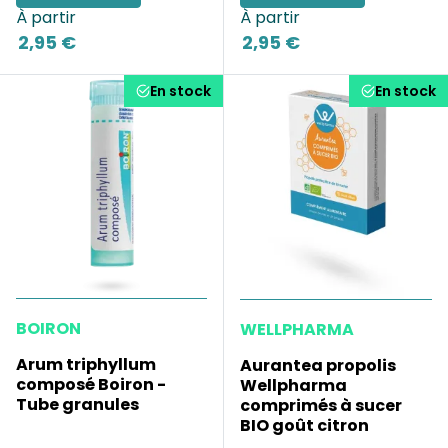
À partir
À partir
2,95 €
2,95 €
En stock
En stock
BOIRON
WELLPHARMA
Arum triphyllum
Aurantea propolis
composé Boiron -
Wellpharma
Tube granules
comprimés à sucer
BIO goût citron