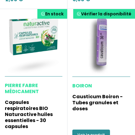
En stock
Vérifier la disponibilité
PIERRE FABRE
BOIRON
MÉDICAMENT
Causticum Boiron -
Capsules
Tubes granules et
respiratoires BIO
doses
Naturactive huiles
essentielles - 30
capsules
Voir le produit