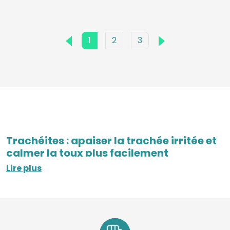
1
2
3
Trachéites : apaiser la trachée irritée et
calmer la toux plus facilement
Lire plus
La
trachéite
provoque souvent une
toux sèche
,
irritante et répétée, avec une sensation de brûlure ou
d’échauffement dans la gorge et derrière le sternum.
Même lorsqu’elle reste bénigne, elle peut vite devenir