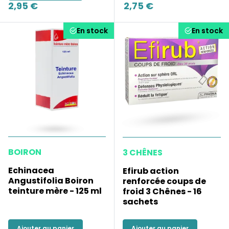
2,95 €
2,75 €
En stock
En stock
BOIRON
3 CHÊNES
Echinacea
Efirub action
Angustifolia Boiron
renforcée coups de
teinture mère - 125 ml
froid 3 Chênes - 16
sachets
Ajouter au panier
Ajouter au panier