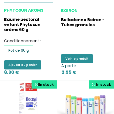
PHYTOSUN AROMS
BOIRON
Baume pectoral
Belladonna Boiron -
enfant Phytosun
Tubes granules
arôms 60 g
Conditionnement :
Pot de 60 g
Voir le produit
Ajouter au panier
À partir
8,90 €
2,95 €
En stock
En stock