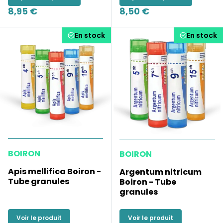
8,95 €
8,50 €
En stock
En stock
BOIRON
BOIRON
Apis mellifica Boiron -
Argentum nitricum
Tube granules
Boiron - Tube
granules
Voir le produit
Voir le produit