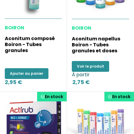
BOIRON
BOIRON
Aconitum composé
Aconitum napellus
Boiron - Tubes
Boiron - Tubes
granules
granules et doses
Voir le produit
Ajouter au panier
À partir
2,95 €
2,75 €
En stock
En stock