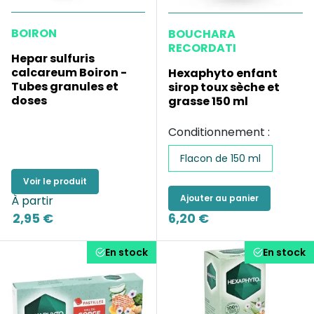
BOIRON
BOUCHARA
RECORDATI
Hepar sulfuris
calcareum Boiron -
Hexaphyto enfant
Tubes granules et
sirop toux sèche et
doses
grasse 150 ml
Conditionnement :
Flacon de 150 ml
Voir le produit
Ajouter au panier
À partir
2,95 €
6,20 €
En stock
En stock