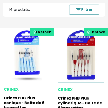
14 produits.
filter_list
Filtrer
En stock
En stock
CRINEX
CRINEX
Crinex PHB Plus
Crinex PHB Plus
conique - Boite de 6
cylindrique - Boite de
brossettes
6 brossettes