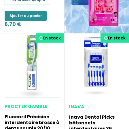
Ajouter au panier
6,70 €
En stock
En stock
PROCTER GAMBLE
INAVA
Fluocaril Précision
Inava Dental Picks
interdentaire brosse à
bâtonnets
dents souple 20/10
interdentaires 36