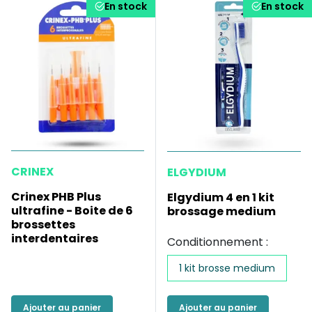
En stock
En stock
CRINEX
ELGYDIUM
Crinex PHB Plus
Elgydium 4 en 1 kit
ultrafine - Boite de 6
brossage medium
brossettes
interdentaires
Conditionnement :
1 kit brosse medium
Ajouter au panier
Ajouter au panier