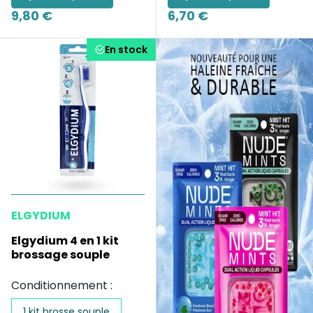
9,80 €
6,70 €
En stock
ELGYDIUM
Elgydium 4 en 1 kit
brossage souple
Conditionnement :
1 kit brosse souple