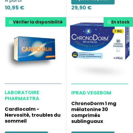
À partir
10,95 €
29,90 €
Vérifier la disponibilité
En stock
LABORATOIRE
IPRAD VEGEBOM
PHARMASTRA
ChronoDorm 1 mg
Cardiocalm -
mélatonine 30
Nervosité, troubles du
comprimés
sommeil
sublinguaux