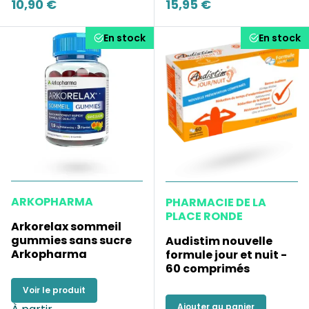
10,90 €
15,95 €
En stock
En stock
ARKOPHARMA
PHARMACIE DE LA
PLACE RONDE
Arkorelax sommeil
gummies sans sucre
Audistim nouvelle
Arkopharma
formule jour et nuit -
60 comprimés
Voir le produit
Ajouter au panier