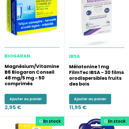
BIOGARAN
IBSA
Magnésium/Vitamine
Mélatonine 1 mg
B6 Biogaran Conseil
FilmTec IBSA - 30 films
48 mg/5 mg - 50
orodispersibles fruits
comprimés
des bois
Ajouter au panier
Ajouter au panier
2,95 €
11,95 €
En stock
En stock