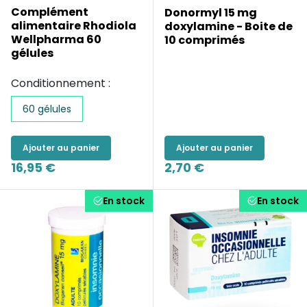
Complément
Donormyl 15 mg
alimentaire Rhodiola
doxylamine - Boite de
Wellpharma 60
10 comprimés
gélules
Conditionnement :
60 gélules
Ajouter au panier
Ajouter au panier
16,95 €
2,70 €
En stock
En stock