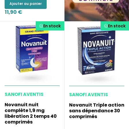
Ajouter au panier
11,90 €
En stock
En stock
SANOFI AVENTIS
SANOFI AVENTIS
Novanuit nuit
Novanuit Triple action
complète 1,9 mg
sans dépendance 30
libération 2 temps 40
comprimés
comprimés