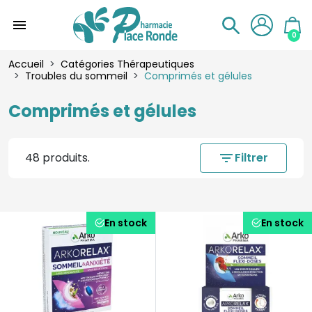
menu
0
Accueil
Catégories Thérapeutiques
Troubles du sommeil
Comprimés et gélules
Comprimés et gélules
48 produits.
filter_list
Filtrer
En stock
En stock