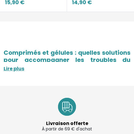
15,90 €
14,90 €
Comprimés et gélules : quelles solutions
pour accompagner les troubles du
sommeil ?
Lire plus
Les
comprimés et gélules
font partie des formes les
plus recherchées pour accompagner les
troubles
du sommeil
.
Ils peuvent être utilisés lorsque l’endormissement est
difficile, que les nuits sont agitées ou que le sommeil
paraît moins réparateur au quotidien.
Livraison offerte
À partir de 69 € d'achat
Sur notre
pharmacie en ligne
, vous pouvez