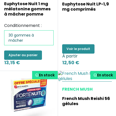
Euphytose Nuit 1 mg
Euphytose Nuit LP-1,9
mélatonine gommes
mg comprimés
à mâcher pomme
Conditionnement :
30 gommes à
mâcher
Voir le produit
Ajouter au panier
À partir
13,15 €
12,50 €
En stock
En stock
FRENCH MUSH
French Mush Reishi 56
gélules