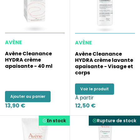
AVÈNE
AVÈNE
Avène Cleanance
Avène Cleanance
HYDRA crème
HYDRA crème lavante
apaisante - 40 ml
apaisante - Visage et
corps
Voir le produit
Ajouter au panier
À partir
13,90 €
12,50 €
En stock
Rupture de stock