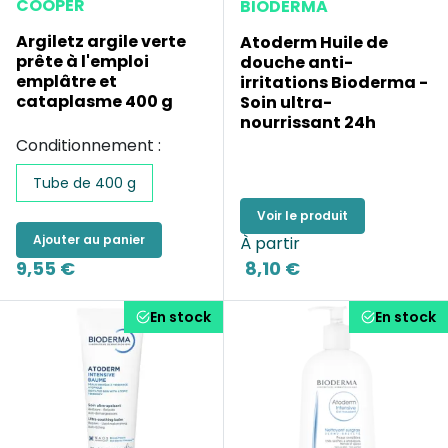
COOPER
BIODERMA
Argiletz argile verte
Atoderm Huile de
prête à l'emploi
douche anti-
emplâtre et
irritations Bioderma -
cataplasme 400 g
Soin ultra-
nourrissant 24h
Conditionnement :
Tube de 400 g
Voir le produit
Ajouter au panier
À partir
9,55 €
8,10 €
En stock
En stock