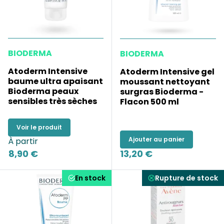
BIODERMA
BIODERMA
Atoderm Intensive
Atoderm Intensive gel
baume ultra apaisant
moussant nettoyant
Bioderma peaux
surgras Bioderma -
sensibles très sèches
Flacon 500 ml
Voir le produit
Ajouter au panier
À partir
8,90 €
13,20 €
En stock
Rupture de stock