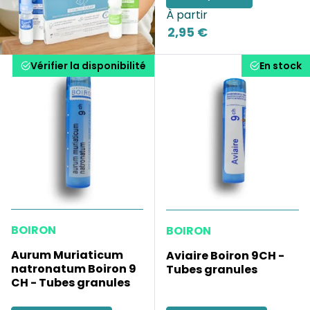
À partir
2,95 €
Vérifier la disponibilité
En stock
BOIRON
BOIRON
Aurum Muriaticum
Aviaire Boiron 9CH -
natronatum Boiron 9
Tubes granules
CH - Tubes granules