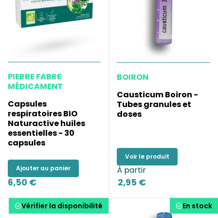
PIERRE FABRE
BOIRON
MÉDICAMENT
Causticum Boiron -
Capsules
Tubes granules et
respiratoires BIO
doses
Naturactive huiles
essentielles - 30
capsules
Voir le produit
Ajouter au panier
À partir
6,50 €
2,95 €
Vérifier la disponibilité
En stock