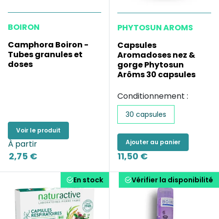
BOIRON
PHYTOSUN AROMS
Camphora Boiron -
Capsules
Tubes granules et
Aromadoses nez &
doses
gorge Phytosun
Arôms 30 capsules
Conditionnement :
30 capsules
Voir le produit
Ajouter au panier
À partir
2,75 €
11,50 €
En stock
Vérifier la disponibilité