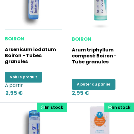
BOIRON
BOIRON
Arsenicum iodatum
Arum triphyllum
Boiron - Tubes
composé Boiron -
granules
Tube granules
Voir le produit
Ajouter au panier
À partir
2,95 €
2,95 €
En stock
En stock