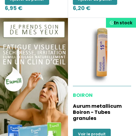
6,95 €
6,20 €
En stock
BOIRON
Aurum metallicum
Boiron - Tubes
granules
Voir le produit