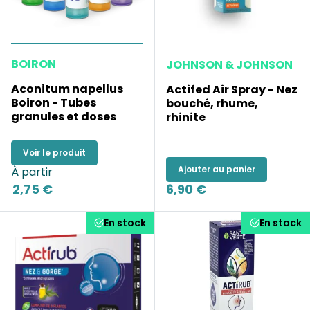
BOIRON
JOHNSON & JOHNSON
Aconitum napellus
Actifed Air Spray - Nez
Boiron - Tubes
bouché, rhume,
granules et doses
rhinite
Voir le produit
Ajouter au panier
À partir
2,75 €
6,90 €
En stock
En stock