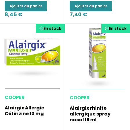
Ajouter au panier
Ajouter au panier
8,45 €
7,40 €
En stock
En stock
COOPER
COOPER
Alairgix Allergie
Alairgix rhinite
Cétirizine 10 mg
allergique spray
nasal 15 ml