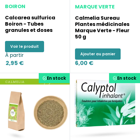
BOIRON
MARQUE VERTE
Calcarea sulfurica
Calmelia Sureau
Boiron - Tubes
Plantes médicinales
granules et doses
Marque Verte - Fleur
50 g
Voir le produit
Ajouter au panier
À partir
2,95 €
6,00 €
En stock
En stock