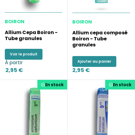
BOIRON
BOIRON
Allium Cepa Boiron -
Allium cepa composé
Tube granules
Boiron - Tube
granules
Voir le produit
Ajouter au panier
À partir
2,95 €
2,95 €
En stock
En stock