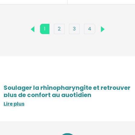
1
2
3
4
Soulager la rhinopharyngite et retrouver
plus de confort au quotidien
Lire plus
La
rhinopharyngite
est fréquente, surtout lorsque
les saisons changent ou pendant les périodes
hivernales.
Elle peut associer
nez bouché
, nez qui coule, gorge