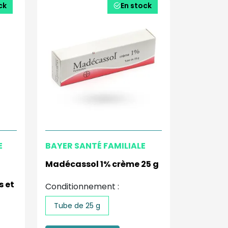
ck
En stock
E
BAYER SANTÉ FAMILIALE
Madécassol 1% crème 25 g
s et
Conditionnement :
Tube de 25 g