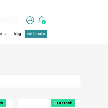
0
ie
Blog
Vétérinaire
ck
En stock