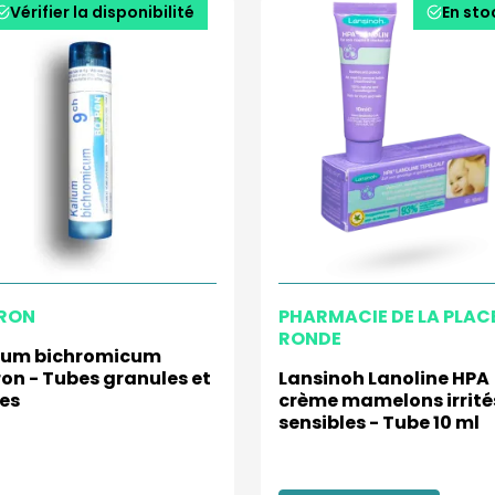
Vérifier la disponibilité
En sto
RON
PHARMACIE DE LA PLAC
RONDE
ium bichromicum
ron - Tubes granules et
Lansinoh Lanoline HPA
es
crème mamelons irrité
sensibles - Tube 10 ml