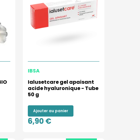
IBSA
BIO
Ialusetcare gel apaisant
acide hyaluronique - Tube
50 g
Ajouter au panier
6,90 €