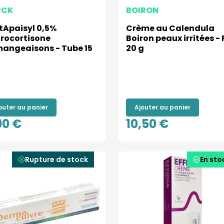
RCK
BOIRON
tApaisyl 0,5%
Crème au Calendula
rocortisone
Boiron peaux irritées - 
angeaisons - Tube 15
20 g
outer au panier
Ajouter au panier
90 €
10,50 €
Rupture de stock
En sto