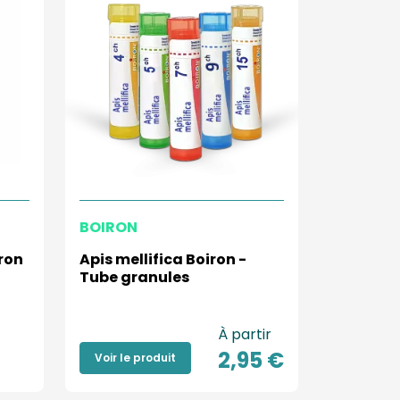
BOIRON
iron
Apis mellifica Boiron -
Tube granules
À partir
2,95 €
Voir le produit