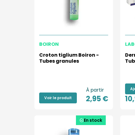
BOIRON
LAB
Croton tiglium Boiron -
Der
Tubes granules
Tub
Aj
À partir
2,95 €
10
Voir le produit
En stock