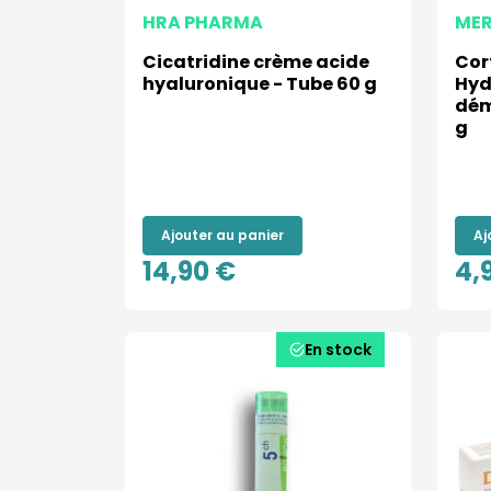
HRA PHARMA
ME
Cicatridine crème acide
Cor
hyaluronique - Tube 60 g
Hyd
dém
g
Ajouter au panier
Aj
14,90 €
4,
En stock