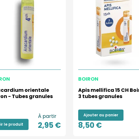
RON
BOIRON
cardium orientale
Apis mellifica 15 CH Bo
ron - Tubes granules
3 tubes granules
Ajouter au panier
À partir
2,95 €
8,50 €
ir le produit