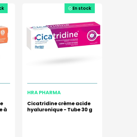
ck
En stock
HRA PHARMA
me
Cicatridine crème acide
e à
hyaluronique - Tube 30 g