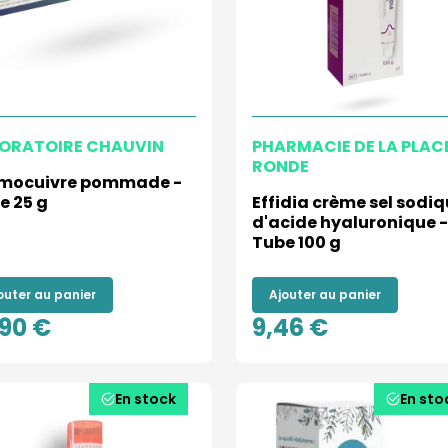
ORATOIRE CHAUVIN
PHARMACIE DE LA PLAC
RONDE
mocuivre pommade -
e 25 g
Effidia crème sel sodi
d'acide hyaluronique -
Tube 100 g
outer au panier
Ajouter au panier
,90 €
9,46 €
En stock
En sto