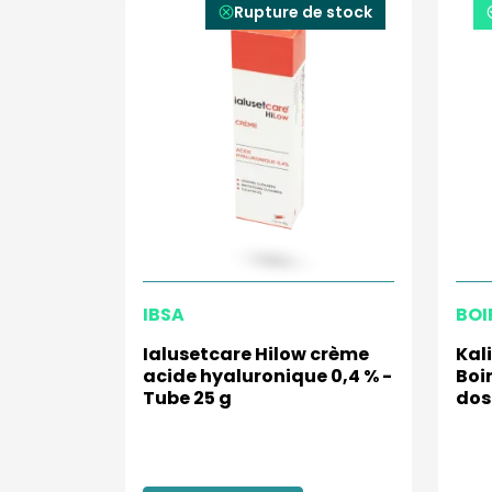
Rupture de stock
IBSA
BOI
Ialusetcare Hilow crème
Kal
acide hyaluronique 0,4 % -
Boi
Tube 25 g
dos