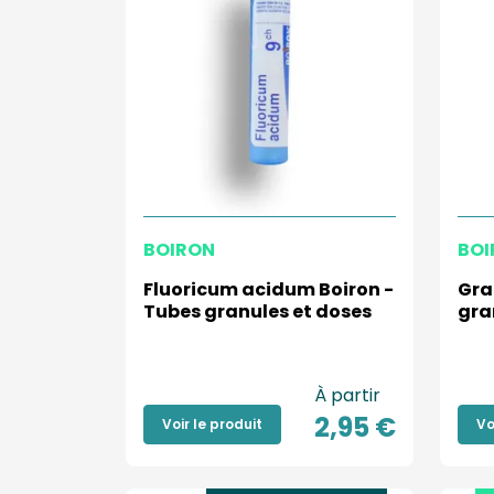
BOIRON
BOI
Fluoricum acidum Boiron -
Gra
Tubes granules et doses
gra
À partir
2,95 €
Voir le produit
Vo