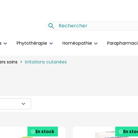
es
Phytothérapie
Homéopathie
Parapharmac
rs soins
Irritations cutanées
En stock
En sto