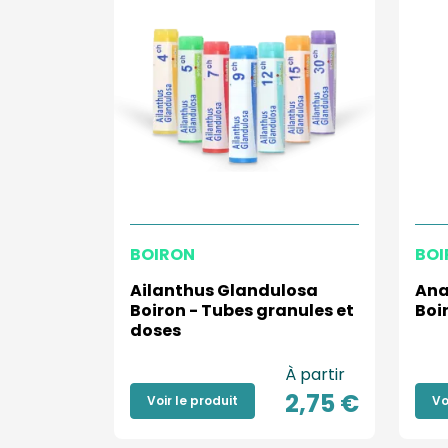
BOIRON
BOI
Ailanthus Glandulosa
Ana
Boiron - Tubes granules et
Boi
doses
À partir
2,75 €
Voir le produit
Vo