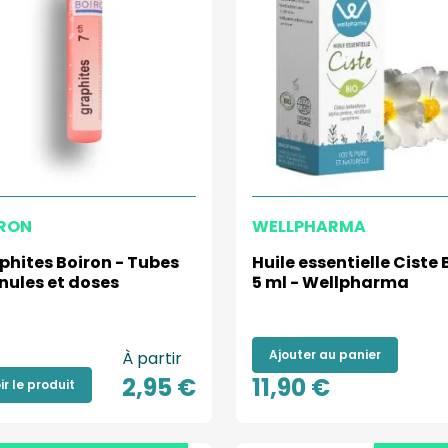
RON
WELLPHARMA
phites Boiron - Tubes
Huile essentielle Ciste 
nules et doses
5 ml - Wellpharma
Ajouter au panier
À partir
2,95 €
11,90 €
ir le produit