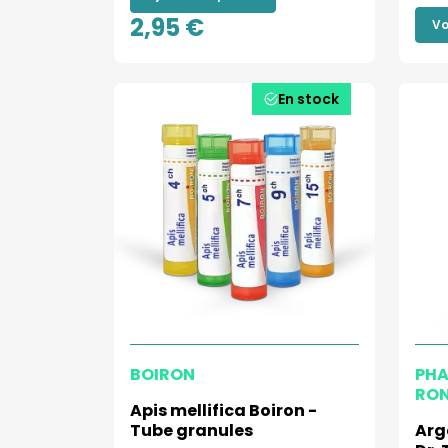
2,95 €
Vo
En stock
BOIRON
PHA
RO
Apis mellifica Boiron -
Tube granules
Arg