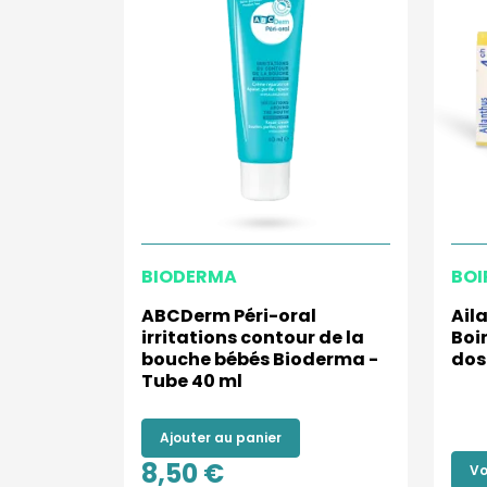
BIODERMA
BOI
ABCDerm Péri-oral
Ail
irritations contour de la
Boi
bouche bébés Bioderma -
dos
Tube 40 ml
Ajouter au panier
8,50 €
Vo