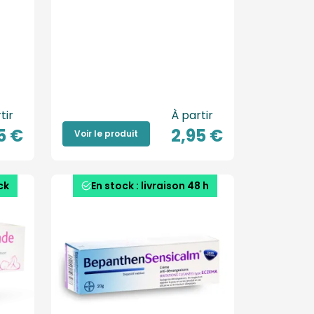
tir
À partir
5 €
2,95 €
Voir le produit
ck
En stock : livraison 48 h