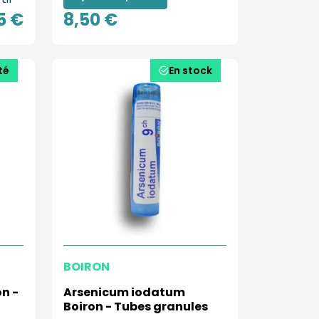
5 €
8,50 €
té
En stock
BOIRON
n -
Arsenicum iodatum
Boiron - Tubes granules