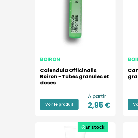
BOIRON
BOI
Calendula Officinalis
Can
Boiron - Tubes granules et
gra
doses
À partir
2,95 €
Voir le produit
Vo
En stock