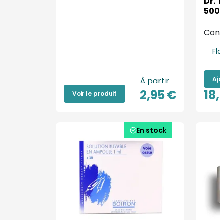
Dr.
500
Con
Fl
Aj
À partir
2,95 €
18
Voir le produit
En stock