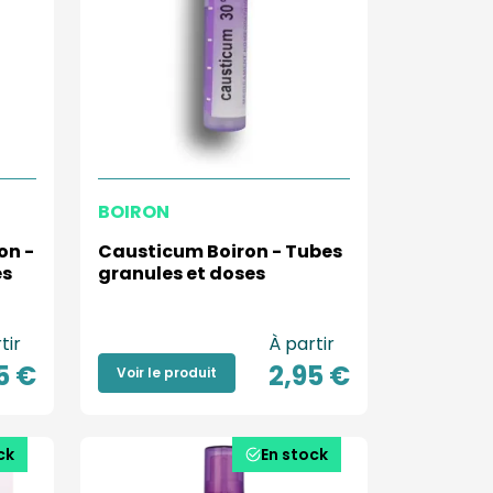
BOIRON
on -
Causticum Boiron - Tubes
es
granules et doses
tir
À partir
5 €
2,95 €
Voir le produit
ck
En stock