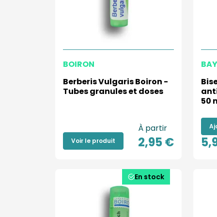
BOIRON
BAY
Berberis Vulgaris Boiron -
Bis
Tubes granules et doses
ant
50 
Aj
À partir
2,95 €
5,
Voir le produit
En stock