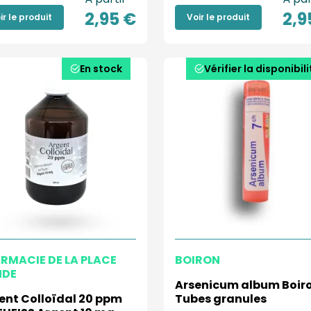
2,95 €
2,9
ir le produit
Voir le produit
En stock
Vérifier la disponibili
RMACIE DE LA PLACE
BOIRON
NDE
Arsenicum album Boiro
ent Colloïdal 20 ppm
Tubes granules