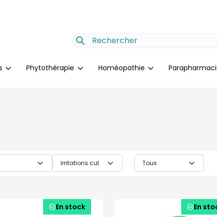
es
Phytothérapie
Homéopathie
Parapharmac
En stock
En sto