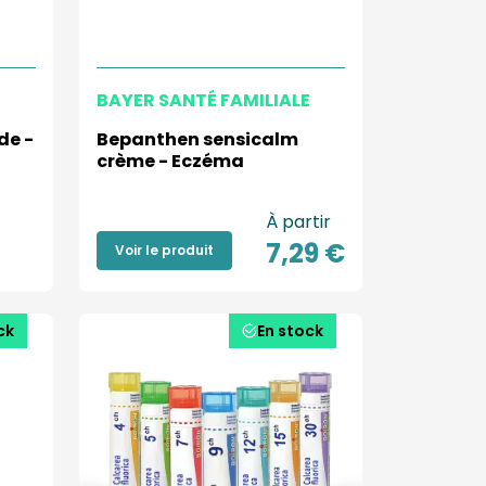
E
BAYER SANTÉ FAMILIALE
de -
Bepanthen sensicalm
crème - Eczéma
À partir
7,29 €
Voir le produit
ck
En stock