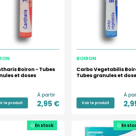
RON
BOIRON
tharis Boiron - Tubes
Carbo Vegetabilis Boir
nules et doses
Tubes granules et dos
À partir
À par
2,95 €
2,9
ir le produit
Voir le produit
En stock
En sto