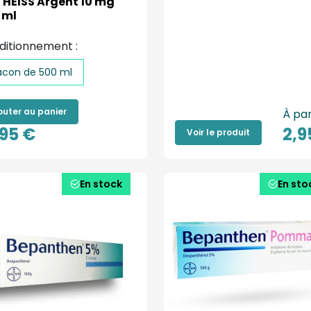
 THEISS Argent 10 mg
 ml
ditionnement :
acon de 500 ml
outer au panier
À par
,95 €
2,9
Voir le produit
En stock
En sto