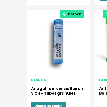
En stock
BOIRON
BOI
Anagallis arvensis Boiron
Ant
9 CH - Tubes granules
Boi
Ajouter au panier