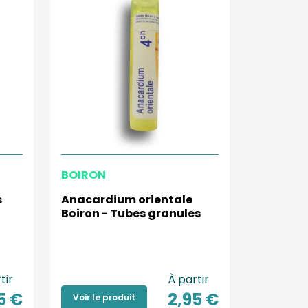
BOIRON
s
Anacardium orientale
Boiron - Tubes granules
tir
À partir
5 €
2,95 €
Voir le produit