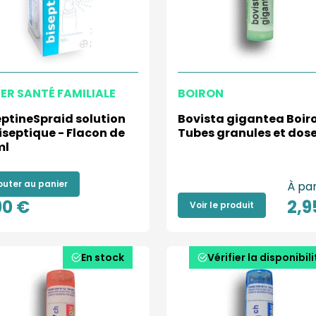
ER SANTÉ FAMILIALE
BOIRON
eptineSpraid solution
Bovista gigantea Boiro
iseptique - Flacon de
Tubes granules et dos
ml
outer au panier
À par
90 €
2,9
Voir le produit
En stock
Vérifier la disponibili