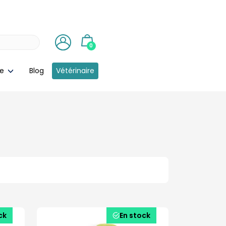
0
ie
Blog
Vétérinaire
ck
En stock