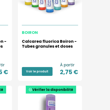
BOIRON
n -
Calcarea fluorica Boiron -
es
Tubes granules et doses
tir
À partir
5 €
2,75 €
Voir le produit
té
Vérifier la disponibilité