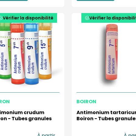
Vérifier la disponibilité
Vérifier la disponibili
RON
BOIRON
imonium crudum
Antimonium tartaric
ron - Tubes granules
Boiron - Tubes granule
À partir
À par