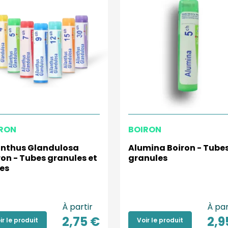
RON
BOIRON
anthus Glandulosa
Alumina Boiron - Tube
ron - Tubes granules et
granules
es
À partir
À par
2,75 €
2,9
ir le produit
Voir le produit