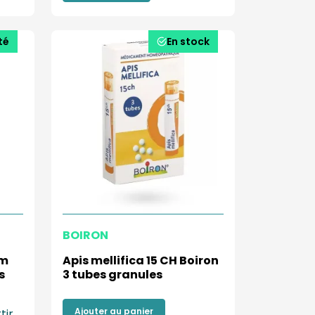
té
En stock
BOIRON
um
Apis mellifica 15 CH Boiron
s
3 tubes granules
Ajouter au panier
tir