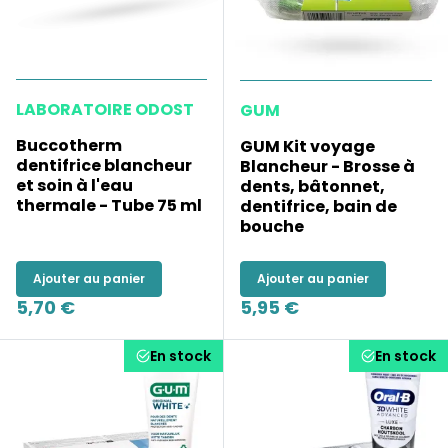
LABORATOIRE ODOST
GUM
Buccotherm
GUM Kit voyage
dentifrice blancheur
Blancheur - Brosse à
et soin à l'eau
dents, bâtonnet,
thermale - Tube 75 ml
dentifrice, bain de
bouche
Ajouter au panier
Ajouter au panier
5,70 €
5,95 €
En stock
En stock