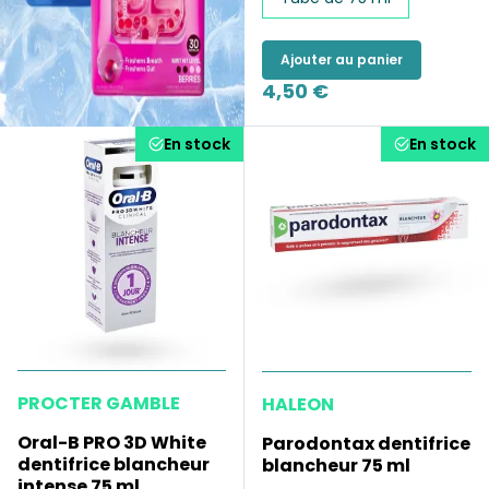
Ajouter au panier
4,50 €
En stock
En stock
PROCTER GAMBLE
HALEON
Oral-B PRO 3D White
Parodontax dentifrice
dentifrice blancheur
blancheur 75 ml
intense 75 ml