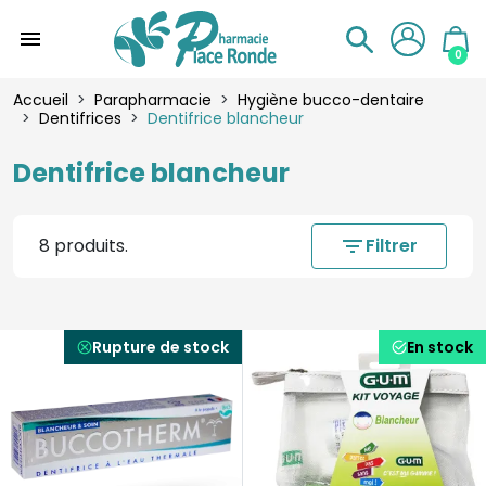
menu
0
Accueil
Parapharmacie
Hygiène bucco-dentaire
Dentifrices
Dentifrice blancheur
Dentifrice blancheur
8 produits.
filter_list
Filtrer
Rupture de stock
En stock