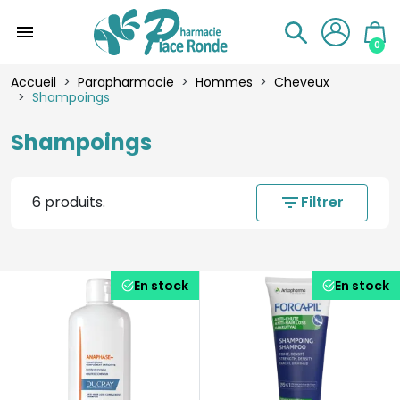
menu
0
Accueil
Parapharmacie
Hommes
Cheveux
Shampoings
Shampoings
6 produits.
filter_list
Filtrer
En stock
En stock