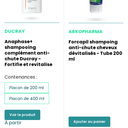
DUCRAY
ARKOPHARMA
Anaphase+
Forcapil shampoing
shampooing
anti-chute cheveux
complément anti-
dévitalisés - Tube 200
chute Ducray -
ml
Fortifie et revitalise
Contenances :
Flacon de 200 ml
Flacon de 400 ml
Voir le produit
Ajouter au panier
À partir