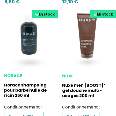
9,50 €
12,10 €
En stock
En stock
HORACE
NUXE
Horace shampoing
Nuxe men [BOOST]³
pour barbe huile de
gel douche multi-
ricin 250 ml
usages 200 ml
Conditionnement :
Conditionnement :