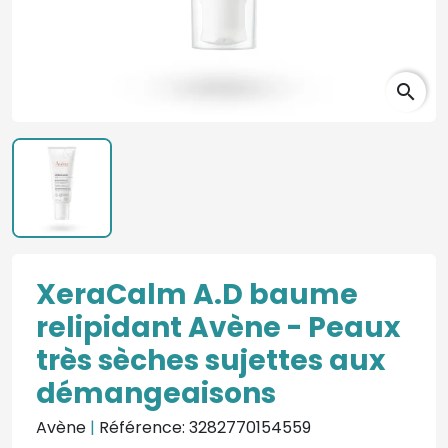
search
XeraCalm A.D baume
relipidant Avène - Peaux
très sèches sujettes aux
démangeaisons
Avène
|
Référence: 3282770154559