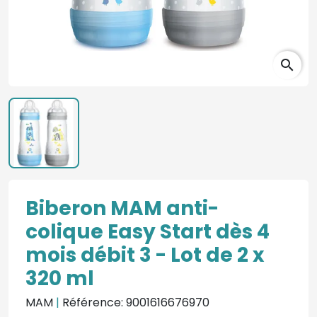
search
Biberon MAM anti-
colique Easy Start dès 4
mois débit 3 - Lot de 2 x
320 ml
MAM
|
Référence: 9001616676970