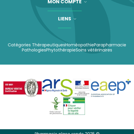
MON COMPTE
LIENS
Catégories Thérapeutiques
Homéopathie
Parapharmacie
Pathologies
Phytothérapie
Soins vétérinaires