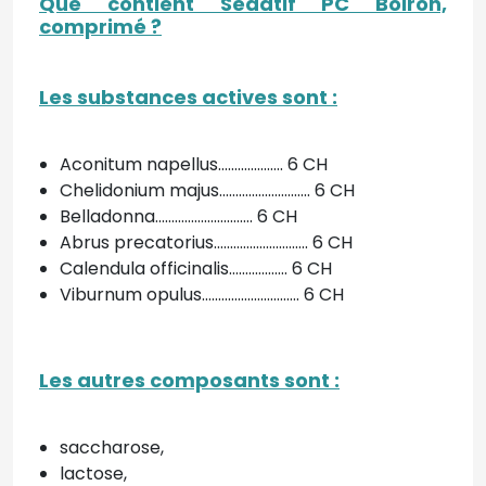
Que contient Sédatif PC Boiron,
comprimé
?
Les substances actives sont
:
Aconitum napellus.................... 6 CH
Chelidonium majus............................ 6 CH
Belladonna.............................. 6 CH
Abrus precatorius............................. 6 CH
Calendula officinalis.................. 6 CH
Viburnum opulus.............................. 6 CH
Les autres composants sont
:
saccharose,
lactose,