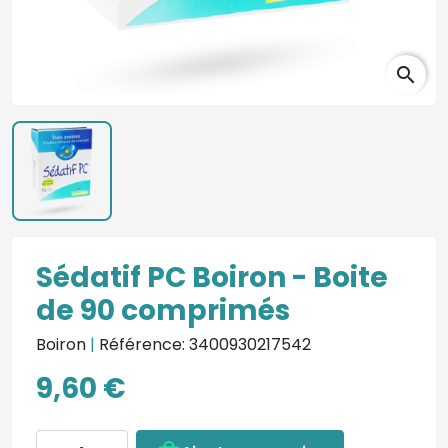
search
Sédatif PC Boiron - Boite
de 90 comprimés
Boiron
|
Référence: 3400930217542
9,60 €