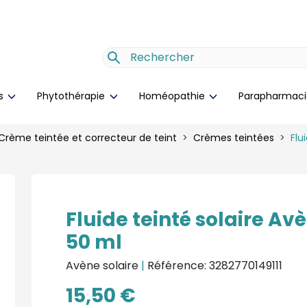
es
Phytothérapie
Homéopathie
Parapharmac
Crème teintée et correcteur de teint
Crèmes teintées
Flu
Fluide teinté solaire Av
50 ml
Avène solaire
|
Référence: 3282770149111
15,50 €