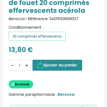
de fouet 20 comprimés
effervescents acérola
Berocca
|
Référence: 3401553606027
Conditionnement :
20 comprimés effervescents
13,80 €
Ajouter au panier


En stock
Gamme parapharmacie :
Berocca