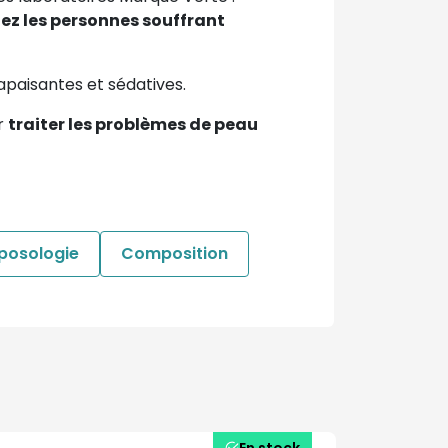
hez les personnes souffrant
apaisantes et sédatives.
r
traiter les problèmes de peau
 posologie
Composition
En stock