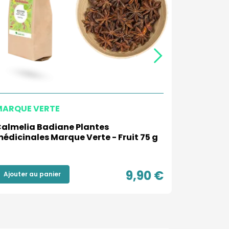
MARQUE VERTE
MARQUE 
almelia Badiane Plantes
Calmelia
édicinales Marque Verte - Fruit 75 g
Marque Ve
9,90 €
Ajouter au panier
Ajouter a