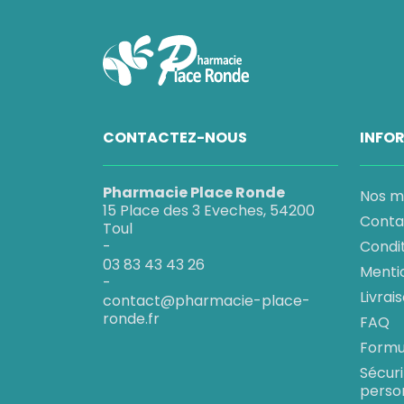
CONTACTEZ-NOUS
INFO
Pharmacie Place Ronde
Nos m
15 Place des 3 Eveches, 54200
Conta
Toul
-
Condi
03 83 43 43 26
Menti
-
Livrai
contact@pharmacie-place-
ronde.fr
FAQ
Formul
Sécur
perso