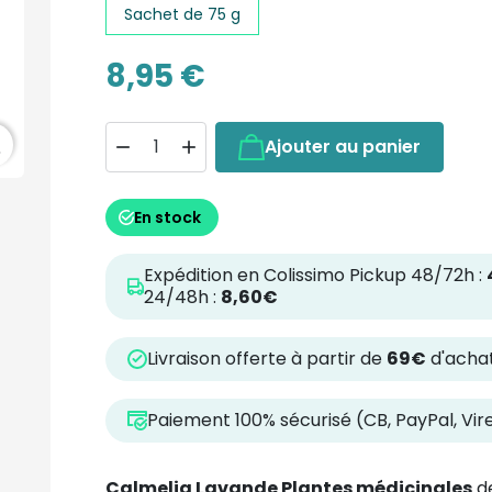
Sachet de 75 g
8,95 €
h
Ajouter au panier


En stock
Expédition en Colissimo Pickup 48/72h :
24/48h :
8,60€
Livraison offerte à partir de
69€
d'achat
Paiement 100% sécurisé (CB, PayPal, Vi
Calmelia Lavande Plantes médicinales
de