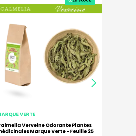
MARQUE VERTE
MARQUE 
almelia Verveine Odorante Plantes
Calmelia
édicinales Marque Verte - Feuille 25
Marque Ve