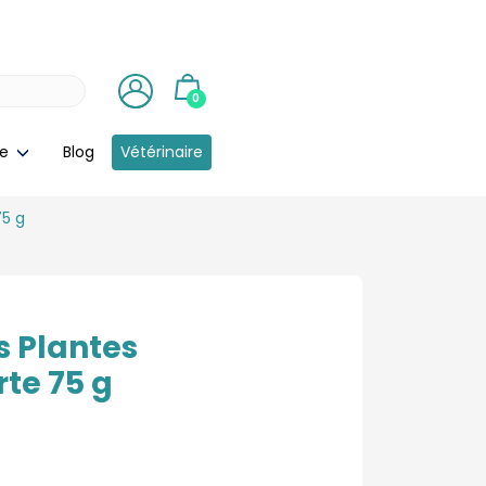
0
ie
Blog
Vétérinaire
75 g
s Plantes
te 75 g