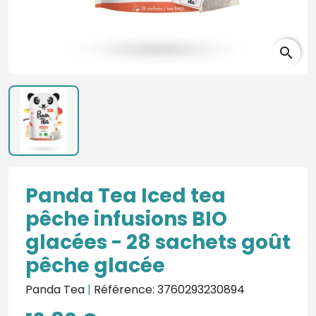
search
Panda Tea Iced tea
pêche infusions BIO
glacées - 28 sachets goût
pêche glacée
Panda Tea
|
Référence: 3760293230894