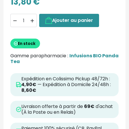
13,80 €
Ajouter au panier


En stock
Gamme parapharmacie :
Infusions BIO Panda
Tea
Expédition en Colissimo Pickup 48/72h :
4,90€
— Expédition à Domicile 24/48h :
8,60€
Livraison offerte à partir de
69€
d'achat
(À la Poste ou en Relais)
Paiement 100% sécurisé (CB, PayPal,