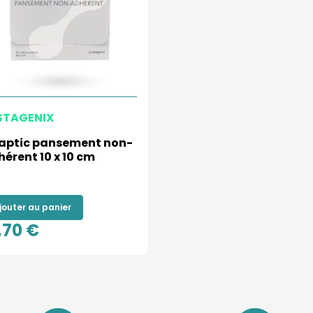
STAGENIX
aptic pansement non-
érent 10 x 10 cm
jouter au panier
,70 €