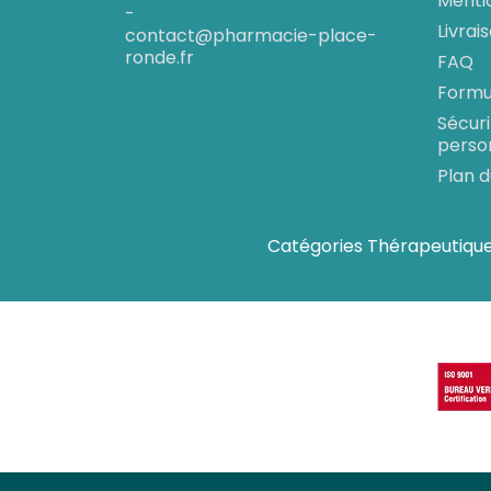
Menti
-
Livrai
contact@pharmacie-place-
ronde.fr
FAQ
Formul
Sécur
perso
Plan d
Catégories Thérapeutiqu