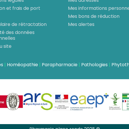
ons légales
Mes adresses
son et frais de port
Mes informations personne
Mes bons de réduction
aire de rétractation
Mes alertes
ité des données
nnelles
u site
es
Homéopathie
Parapharmacie
Pathologies
Phytot