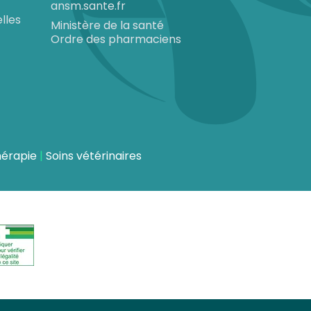
ansm.sante.fr
lles
Ministère de la santé
Ordre des pharmaciens
hérapie
Soins vétérinaires