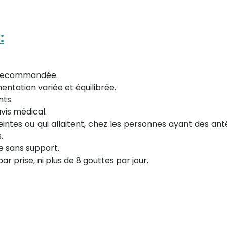
:
e recommandée.
ntation variée et équilibrée.
nts.
avis médical.
intes ou qui allaitent, chez les personnes ayant des an
.
le sans support.
r prise, ni plus de 8 gouttes par jour.