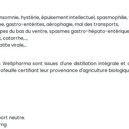
 insomnie, hystérie, épuisement intellectuel, spasmophilie,
usée, gastro-entérites, aérophagie, mal des transports,
mpes du bas du ventre, spasmes gastro-hépato-entériqu
x, catarrhe,…,
atite virale,…
res Wellpharma sont
issues d'une distillation intégrale e
ofeuille certifiant leur provenance d'agriculture biologiqu
port neutre.
 mg