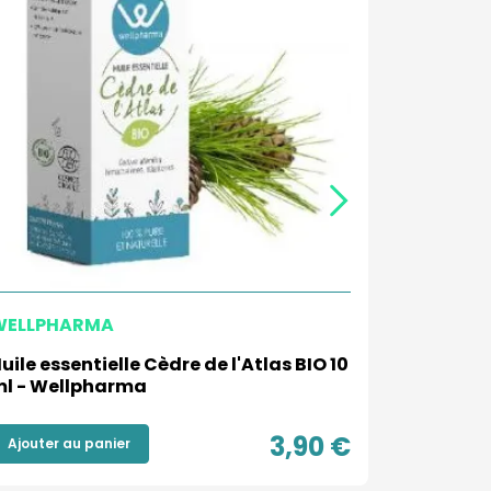
WELLPHARMA
WELLPHA
uile essentielle Cèdre de l'Atlas BIO 10
Huile esse
l - Wellpharma
Wellpha
3,90 €
Ajouter au panier
Ajouter a