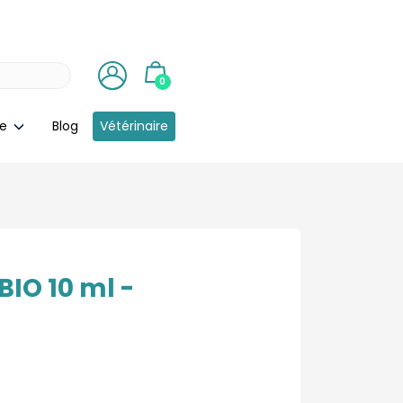
0
ie
Blog
Vétérinaire
 BIO 10 ml -