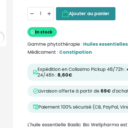
Ajouter au panier


En stock
h
Gamme phytothérapie :
Huiles essentielles
Médicament :
Constipation
Expédition en Colissimo Pickup 48/72h :
24/48h :
8,60€
Livraison offerte à partir de
69€
d'achat
Paiement 100% sécurisé (CB, PayPal, Vi
L'huile essentielle Basilic Bio Wellpharma est 