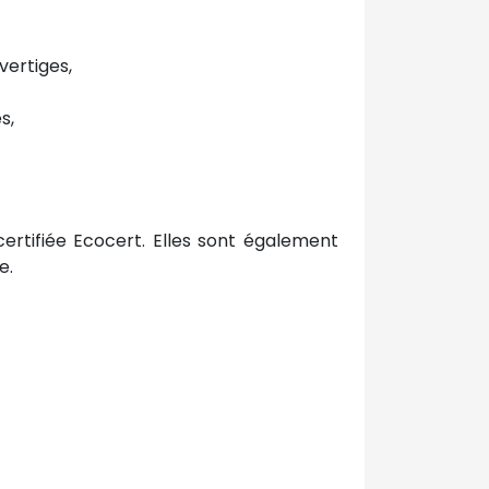
 vertiges,
es,
t certifiée Ecocert. Elles sont également
e.