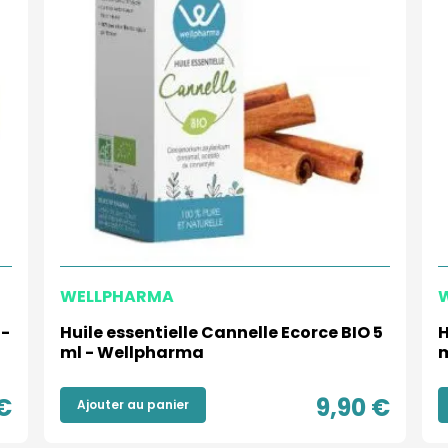
WELLPHARMA
 -
Huile essentielle Cannelle Ecorce BIO 5
H
ml - Wellpharma
m
€
9,90 €
Ajouter au panier