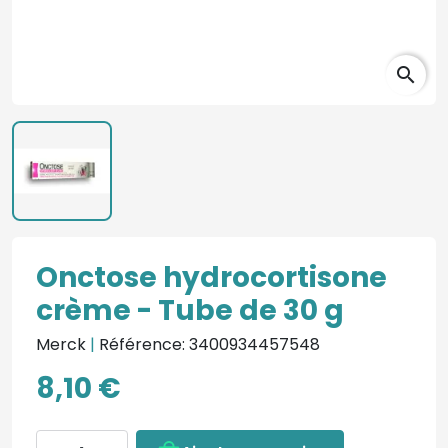
search
Onctose hydrocortisone
crème - Tube de 30 g
Merck
|
Référence: 3400934457548
8,10 €