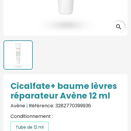
search
Cicalfate+ baume lèvres
réparateur Avène 12 ml
Avène
|
Référence: 3282770399936
Conditionnement :
Tube de 12 ml