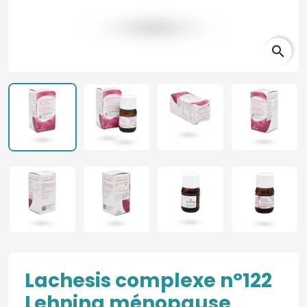
search
Lachesis complexe n°122
Lehning ménopause