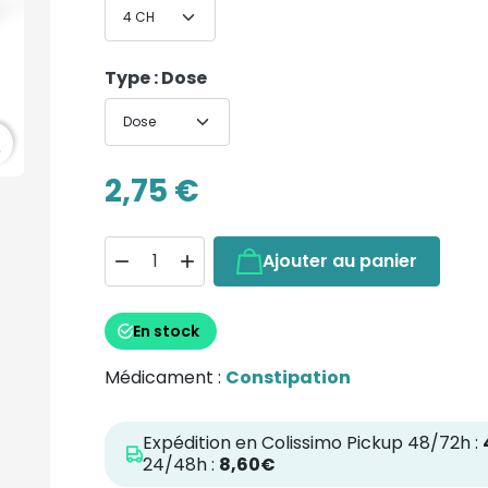
Type : Dose
h
2,75 €
Ajouter au panier


En stock
Médicament :
Constipation
Expédition en Colissimo Pickup 48/72h :
24/48h :
8,60€