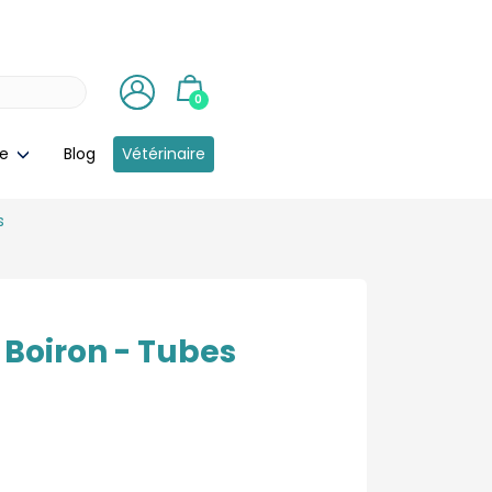
0
ie
Blog
Vétérinaire
s
 Boiron - Tubes