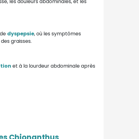
sse, les douleurs abdominales, et les
 de
dyspepsie
, où les symptômes
 des graisses.
tion
et à la lourdeur abdominale après
ues Chionanthus