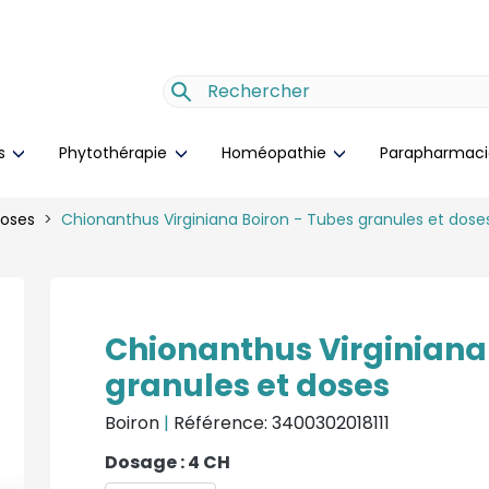
es
Phytothérapie
Homéopathie
Parapharmac
doses
Chionanthus Virginiana Boiron - Tubes granules et dose
Chionanthus Virginiana
granules et doses
Boiron
|
Référence: 3400302018111
Dosage : 4 CH