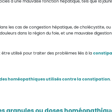
ciés à une mauvaise fonction hépatique, tels que la jauni
s les cas de congestion hépatique, de cholécystite, ou
douleurs dans la région du foie, et une mauvaise digestion
tre utilisé pour traiter des problèmes liés à la
constipa
es homéopathiques utilisés contre la constipation
.
les granules ou doses homéopathiq