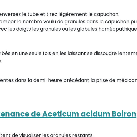
 renversez le tube et tirez légèrement le capuchon.
 tomber le nombre voulu de granules dans le capuchon pui
avec les doigts les granules ou les globules homéopathique
bés en une seule fois en les laissant se dissoudre lenteme
.
gentes dans la demi-heure précédant la prise de médi
tenance de Aceticum acidum Boiron
ent de visualiser les granules restants.