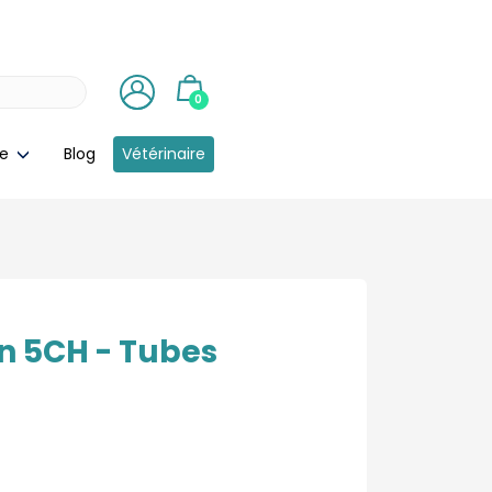
0
ie
Blog
Vétérinaire
n 5CH - Tubes