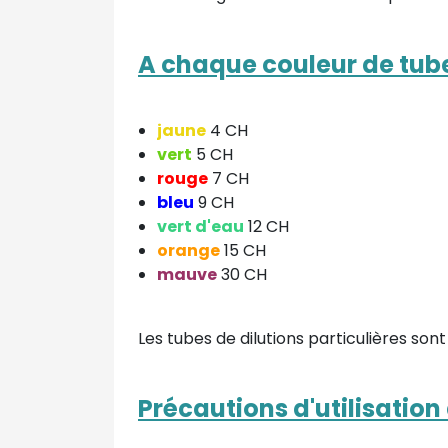
A chaque couleur de tube
jaune
4 CH
vert
5 CH
rouge
7 CH
bleu
9 CH
vert d'eau
12 CH
orange
15 CH
mauve
30 CH
Les tubes de dilutions particulières sont
Précautions d'utilisatio