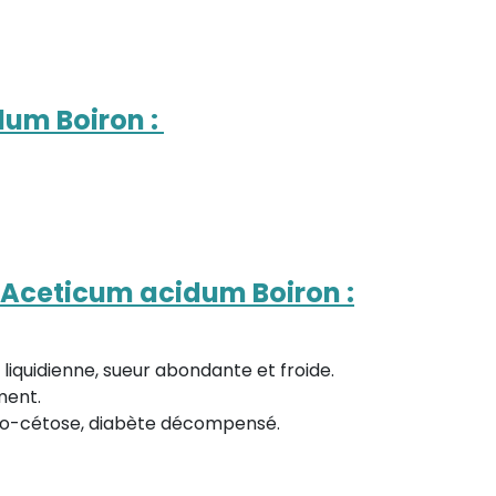
dum Boiron
:
e Aceticum acidum Boiron
:
 liquidienne, sueur abondante et froide.
ment.
ido-cétose, diabète décompensé.