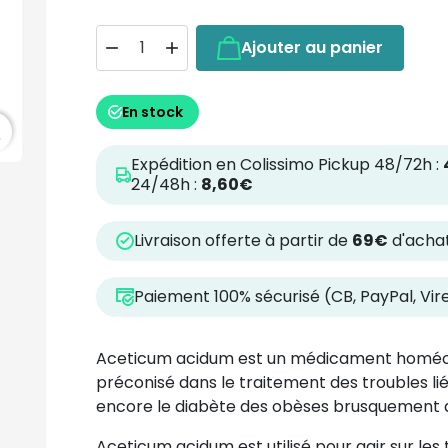
Ajouter au panier


En stock
h
Expédition en Colissimo Pickup 48/72h :
24/48h :
8,60€
Livraison offerte à partir de
69€
d'achat
Paiement 100% sécurisé (CB, PayPal, Vi
Aceticum acidum est un médicament homéop
préconisé dans le traitement des troubles li
encore le diabète des obèses brusquement
Aceticum acidum est utilisé pour agir sur les