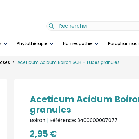
es
Phytothérapie
Homéopathie
Parapharmac
doses
Aceticum Acidum Boiron 5CH - Tubes granules
Aceticum Acidum Boiro
granules
Boiron
|
Référence: 3400000007077
2,95 €