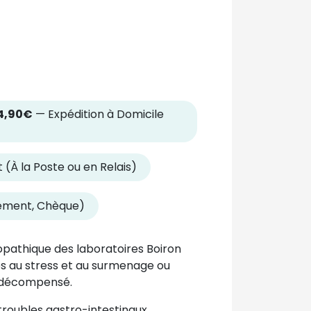
4,90€
— Expédition à Domicile
 (À la Poste ou en Relais)
rement, Chèque)
athique des laboratoires Boiron
és au stress et au surmenage ou
 décompensé.
 troubles gastro-intestinaux