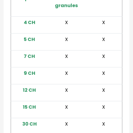
granules
4 CH
X
X
5 CH
X
X
7 CH
X
X
9 CH
X
X
12 CH
X
X
15 CH
X
X
30 CH
X
X