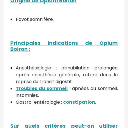
Origine de Opium Boiron
Pavot somnifère.
Principales indications de Opium
Boiron
:
Anesthésiologie
: obnubilation prolongée
après anesthésie générale, retard dans la
reprise du transit digestif.
Troubles du sommeil
: apnées du sommeil,
insomnies.
Gastro-entérologie
:
constipation
.
Sur quels critères peut-on utiliser