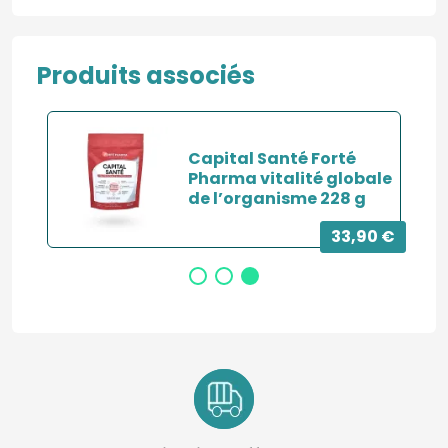
Produits associés
Capital Santé Forté
Pharma vitalité globale
g
de l’organisme 228 g
0 €
33,90 €