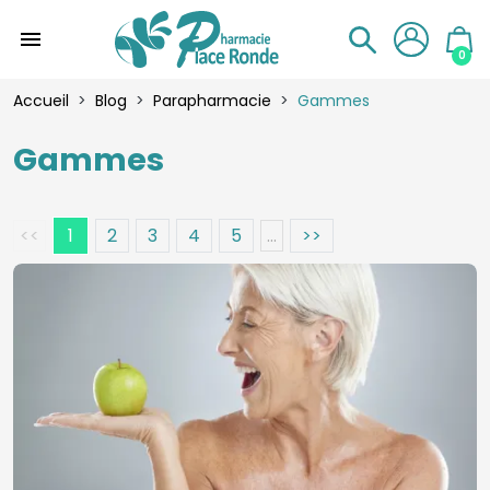
menu
0
Accueil
Blog
Parapharmacie
Gammes
Gammes
<<
1
2
3
4
5
...
>>