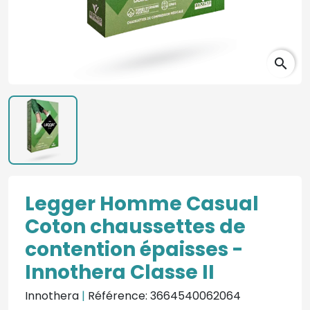
search
Legger Homme Casual
Coton chaussettes de
contention épaisses -
Innothera Classe II
Innothera
|
Référence: 3664540062064