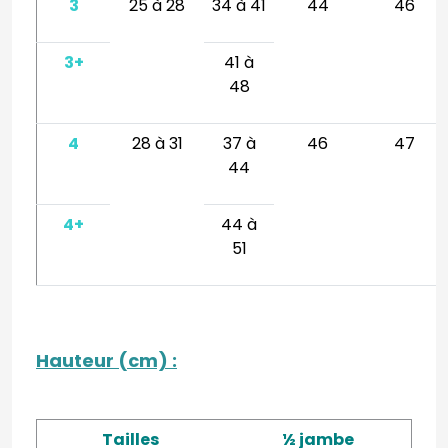
3
25 à 28
34 à 41
44
46
3+
41 à
48
4
28 à 31
37 à
46
47
44
4+
44 à
51
Hauteur (cm)
:
Tailles
½ jambe