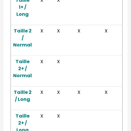
Taille
X
X
1+ /
Long
Taille 2
X
X
X
X
/
Normal
Taille
X
X
2+ /
Normal
Taille 2
X
X
X
X
/ Long
Taille
X
X
2+ /
Long