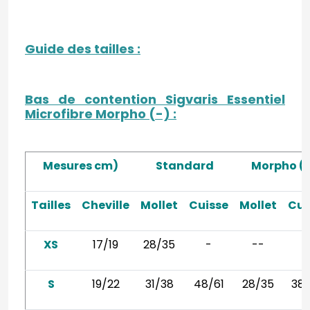
Guide des tailles
:
Bas de contention Sigvaris Essentiel
Microfibre Morpho (-)
:
Mesures cm)
Standard
Morpho (-
Tailles
Cheville
Mollet
Cuisse
Mollet
Cui
XS
17/19
28/35
-
--
S
19/22
31/38
48/61
28/35
38