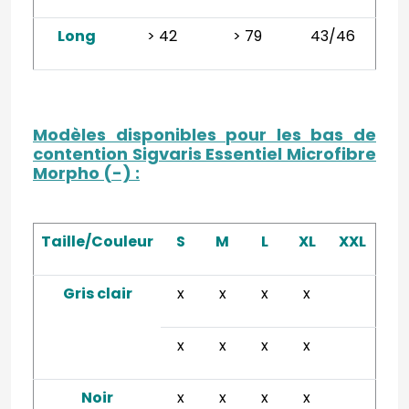
Long
> 42
> 79
43/46
Modèles disponibles pour les bas de
contention Sigvaris Essentiel Microfibre
Morpho (-)
:
Taille/Couleur
S
M
L
XL
XXL
Gris clair
x
x
x
x
x
x
x
x
Noir
x
x
x
x