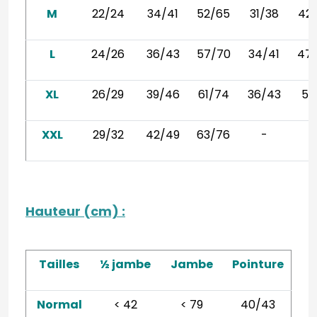
M
22/24
34/41
52/65
31/38
42
L
24/26
36/43
57/70
34/41
47
XL
26/29
39/46
61/74
36/43
51
XXL
29/32
42/49
63/76
-
Hauteur (cm)
:
Tailles
½ jambe
Jambe
Pointure
Normal
< 42
< 79
40/43