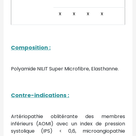
x
x
x
x
Composition
:
Polyamide NILIT Super Microfibre, Elasthanne.
Contre-indications
:
Artériopathie oblitérante des membres
inférieurs (AOMI) avec un index de pression
systolique (IPS) < 0,6, microangiopathie