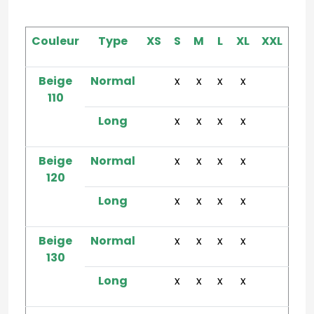
Couleur
Type
XS
S
M
L
XL
XXL
Beige
Normal
x
x
x
x
110
Long
x
x
x
x
Beige
Normal
x
x
x
x
120
Long
x
x
x
x
Beige
Normal
x
x
x
x
130
Long
x
x
x
x