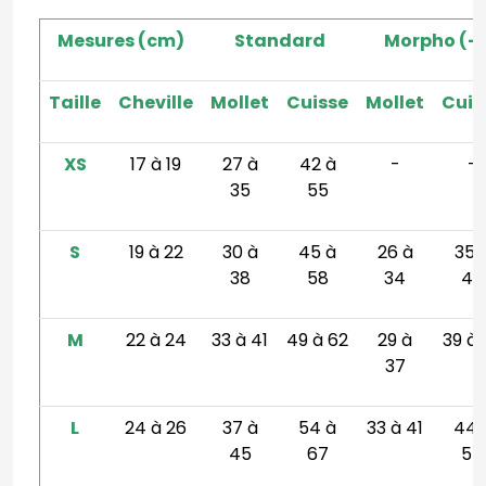
Mesures (cm)
Standard
Morpho (-)
Taille
Cheville
Mollet
Cuisse
Mollet
Cuis
XS
17 à 19
27 à
42 à
-
-
35
55
S
19 à 22
30 à
45 à
26 à
35 
38
58
34
45
M
22 à 24
33 à 41
49 à 62
29 à
39 à 
37
L
24 à 26
37 à
54 à
33 à 41
44 
45
67
54