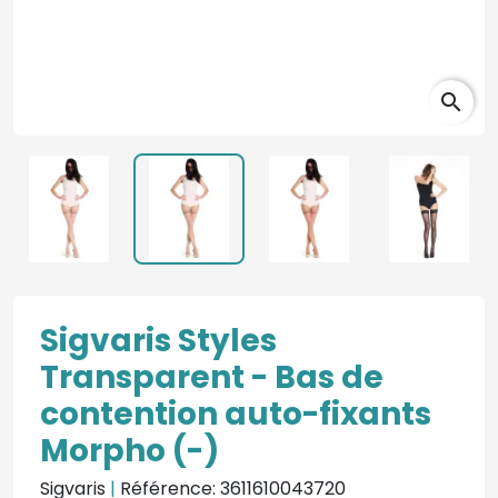
search
Sigvaris Styles
Transparent - Bas de
contention auto-fixants
Morpho (-)
Sigvaris
|
Référence: 3611610043720