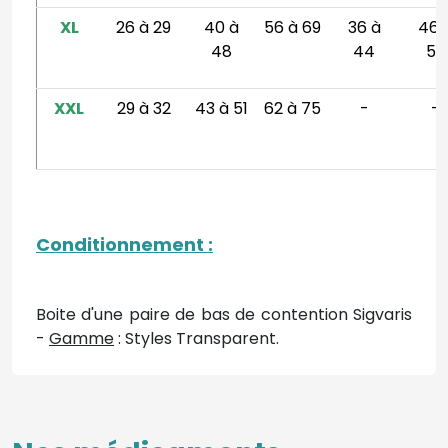
XL
26 à 29
40 à
56 à 69
36 à
46 
48
44
56
XXL
29 à 32
43 à 51
62 à 75
-
-
Conditionnement
:
Boite d'une paire de bas de contention Sigvaris
-
Gamme
: Styles Transparent.