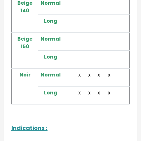
Beige
Normal
140
Long
Beige
Normal
150
Long
Noir
Normal
x
x
x
x
Long
x
x
x
x
Indications
: