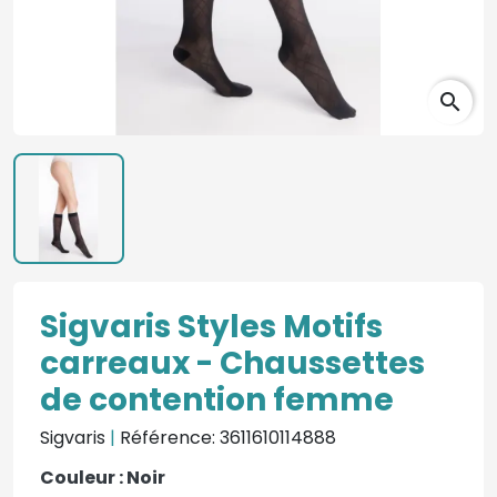
search
Sigvaris Styles Motifs
carreaux - Chaussettes
de contention femme
Sigvaris
|
Référence: 3611610114888
Couleur : Noir