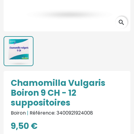
search
Chamomilla Vulgaris
Boiron 9 CH - 12
suppositoires
Boiron
|
Référence: 3400921924008
9,50 €