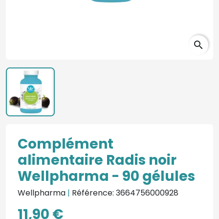
search
Complément
alimentaire Radis noir
Wellpharma - 90 gélules
Wellpharma
|
Référence: 3664756000928
11,90 €