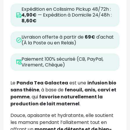
Expédition en Colissimo Pickup 48/72h :
4,90€
— Expédition à Domicile 24/48h :
8,60€
Livraison offerte à partir de
69€
d'achat
(À la Poste ou en Relais)
Paiement 100% sécurisé (CB, PayPal,
Virement, Chèque)
Le
Panda Tea Galactea
est une
infusion bio
sans théine
, à base de
fenouil, anis, carvi et
pomme
, qui
favorise naturellement la
production de lait maternel
.
Douce, apaisante et hydratante, elle soutient
les mamans pendant l’allaitement tout en
offrant un
moment de détente et de bien-