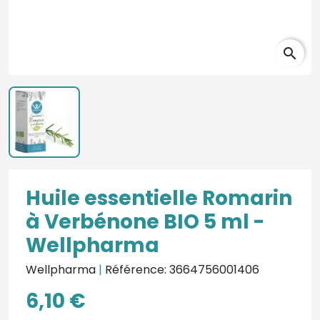
search
Huile essentielle Romarin
à Verbénone BIO 5 ml -
Wellpharma
Wellpharma
|
Référence: 3664756001406
6,10 €