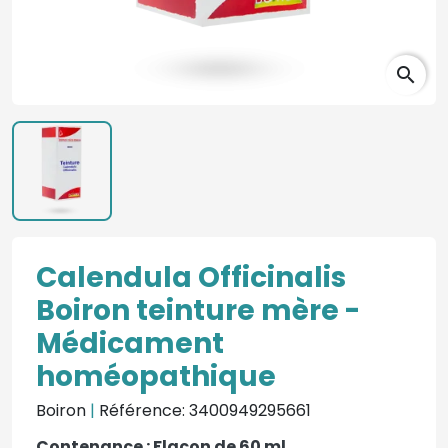
search
Calendula Officinalis
Boiron teinture mère -
Médicament
homéopathique
Boiron
|
Référence: 3400949295661
Contenance : Flacon de 60 ml