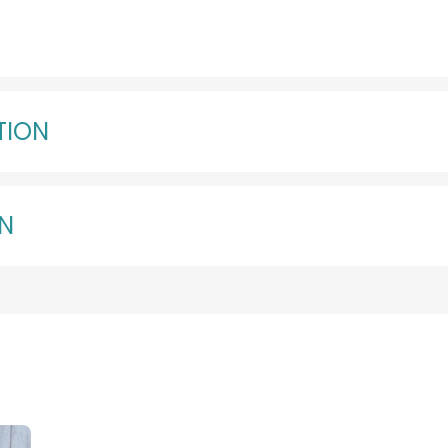
TION
EN