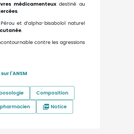
lèvres médicamenteux
destiné au
 gercées
.
Pérou et d’alpha-bisabolol naturel
n cutanée
.
é incontournable contre les agressions
 sur l'ANSM
 posologie
Composition
e pharmacien
Notice
