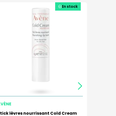
En stock
AVÈNE
AVÈNE
tick lèvres nourrissant Cold Cream
Stick lèv