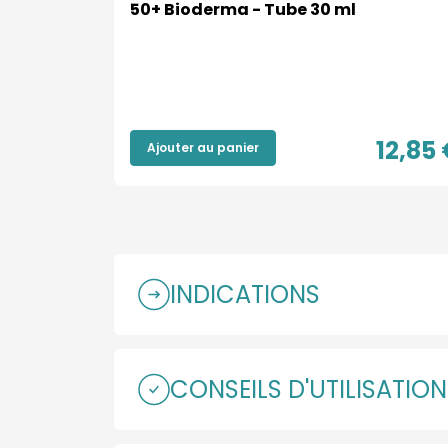
50+ Bioderma - Tube 30 ml
16,70 €
12,85 
Ajouter au panier
INDICATIONS
CONSEILS D'UTILISATIO