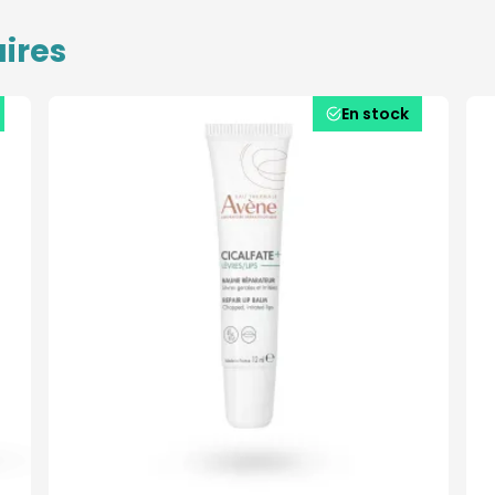
ires
En stock