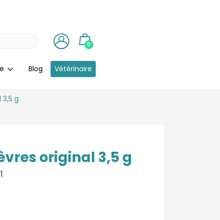
0
ie
Blog
Vétérinaire
 3,5 g
èvres original 3,5 g
1