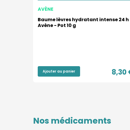
AVÈNE
vres au
Baume lèvres hydratant intense 24 h
Avène - Pot 10 g
10,90 €
8,30 
Ajouter au panier
Nos médicaments