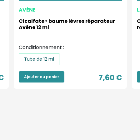
AVÈNE
L
Cicalfate+ baume lèvres réparateur
C
Avène 12 ml
r
Conditionnement :
Tube de 12 ml
€
7,60 €
Ajouter au panier