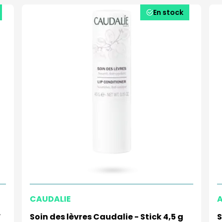
En stock
CAUDALIE
F
Soin des lèvres Caudalie - Stick 4,5 g
S