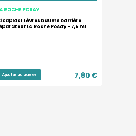
A ROCHE POSAY
AVÈNE
icaplast Lèvres baume barrière
Avène Hy
éparateur La Roche Posay - 7,5 ml
Retinal 0
lèvres
Condition
Tube de 
7,80 €
Ajouter au panier
Ajouter a