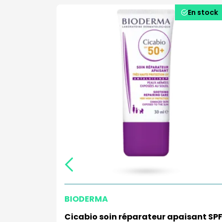
En stock
En stock
BIODERMA
e de miel"
Cicabio soin réparateur apaisant SP