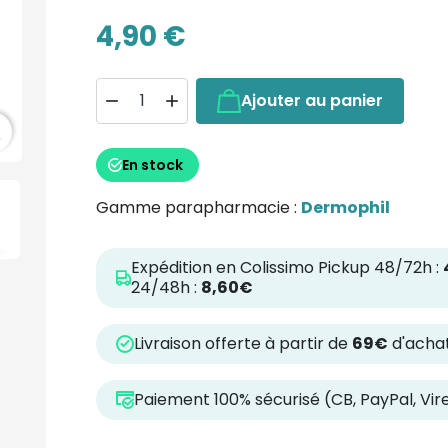
4,90 €
Ajouter au panier


h
En stock
Gamme parapharmacie :
Dermophil
Expédition en Colissimo Pickup 48/72h :
24/48h :
8,60€
Livraison offerte à partir de
69€
d'achat
Paiement 100% sécurisé (CB, PayPal, Vi