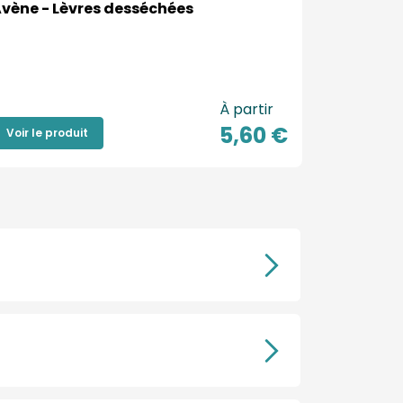
vène - Lèvres desséchées
À partir
5,60 €
Voir le produit
Voir le pr