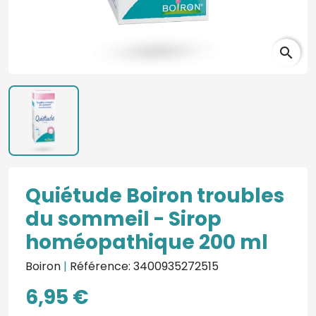
search
Quiétude Boiron troubles
du sommeil - Sirop
homéopathique 200 ml
Boiron
|
Référence: 3400935272515
6,95 €