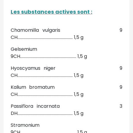
Les substances actives sont :
Chamomilla vulgaris 9
CH.............................................................. 1,5 g
Gelsemium
9CH............................................................... 1,5 g
Hyoscyamus niger 9
CH.............................................................. 1,5 g
Kalium bromatum 9
CH.............................................................. 1,5 g
Passiflora incarnata 3
DH.............................................................. 1,5 g
Stramonium
9CH............................................................... 1,5 g