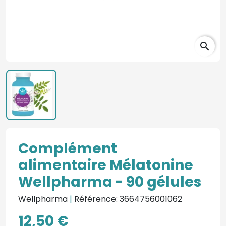
search
Complément
alimentaire Mélatonine
Wellpharma - 90 gélules
Wellpharma
|
Référence: 3664756001062
12,50 €