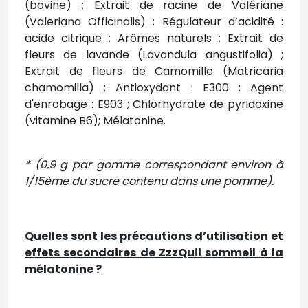
(bovine) ; Extrait de racine de Valériane
(Valeriana Officinalis) ; Régulateur d’acidité :
acide citrique ; Arômes naturels ; Extrait de
fleurs de lavande (Lavandula angustifolia) ;
Extrait de fleurs de Camomille (Matricaria
chamomilla) ; Antioxydant : E300 ; Agent
d'enrobage : E903 ; Chlorhydrate de pyridoxine
(vitamine B6); Mélatonine.
* (0,9 g par gomme correspondant environ à
1/15ème du sucre contenu dans une pomme).
Quelles sont les précautions d’utilisation et
effets secondaires de ZzzQuil sommeil à la
mélatonine ?