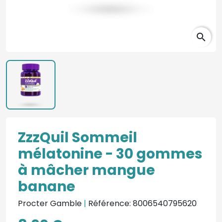
search
ZzzQuil Sommeil
mélatonine - 30 gommes
à mâcher mangue
banane
Procter Gamble
|
Référence: 8006540795620