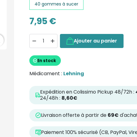
40 gommes à sucer
7,95 €
h
Ajouter au panier


En stock
Médicament :
Lehning
Expédition en Colissimo Pickup 48/72h :
24/48h :
8,60€
Livraison offerte à partir de
69€
d'achat
Paiement 100% sécurisé (CB, PayPal, Vi