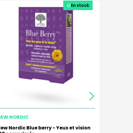
En stock
NEW NORDIC
BION
ew Nordic Blue berry - Yeux et vision
Bion Omé