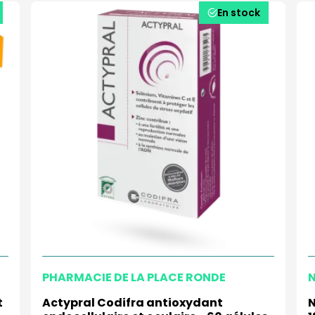
En stock
PHARMACIE DE LA PLACE RONDE
t
Actypral Codifra antioxydant
N