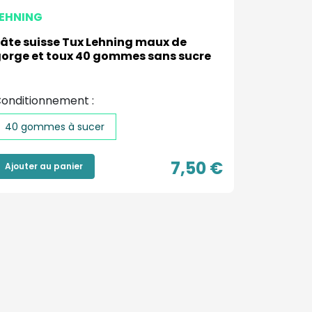
LEHNING
LEHNING
âte suisse Tux Lehning maux de
Pâte suis
orge et toux 40 gommes sans sucre
fatigue 
onditionnement :
Condition
40 gommes à sucer
40 gomm
7,50 €
Ajouter au panier
Ajouter a