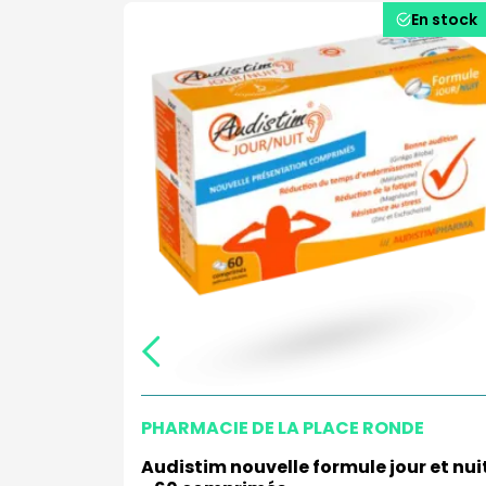
En stock
En stock
PHARMACIE DE LA PLACE RONDE
ion
Audistim nouvelle formule jour et nui