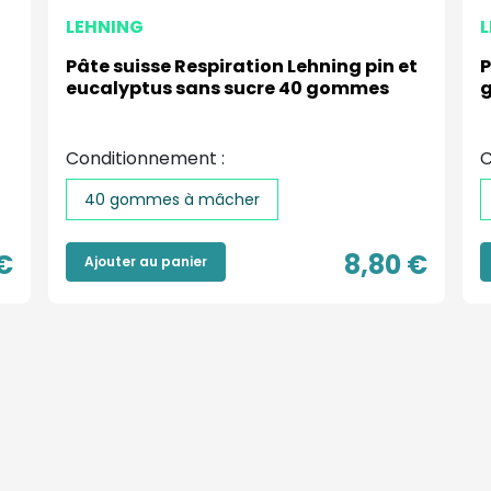
LEHNING
Pâte suisse Respiration Lehning pin et
P
eucalyptus sans sucre 40 gommes
g
Conditionnement :
C
40 gommes à mâcher
€
8,80 €
Ajouter au panier