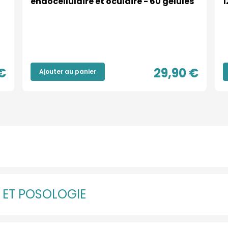
endocellulaire et oculaire - 60 gélules
1
€
29,90 €
Ajouter au panier
N ET POSOLOGIE