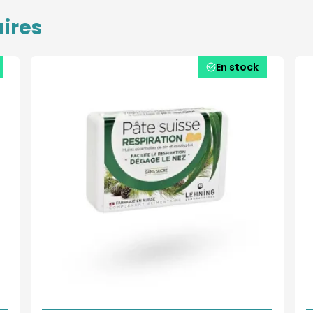
ires
En stock